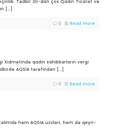
irilib. Tədbir 30-dan çox Qadın Ticarət və
ın
[…]
0
Read more
gi Xidmətində qadın sahibkarların vergi
Tədbirdə AQSİA tərəfindən
[…]
0
Read more
n təlimdə həm AQSİA üzvləri, həm də qeyri-