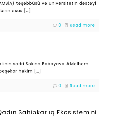
#AQSİA) təşəbbüsü və universitetin dəstəyi
birin əsas
[…]
0
Read more
eyətinin sədri Səkinə Babayeva #Məlhəm
n peşəkar həkim
[…]
0
Read more
dın Sahibkarlıq Ekosistemini