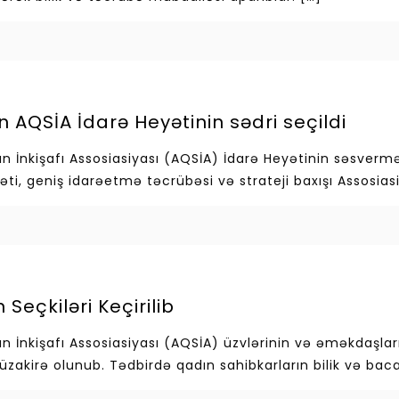
AQSİA İdarə Heyətinin sədri seçildi
n İnkişafı Assosiasiyası (AQSİA) İdarə Heyətinin səsver
əti, geniş idarəetmə təcrübəsi və strateji baxışı Assosiasi
Seçkiləri Keçirilib
İnkişafı Assosiasiyası (AQSİA) üzvlərinin və əməkdaşlarını
müzakirə olunub. Tədbirdə qadın sahibkarların bilik və baca