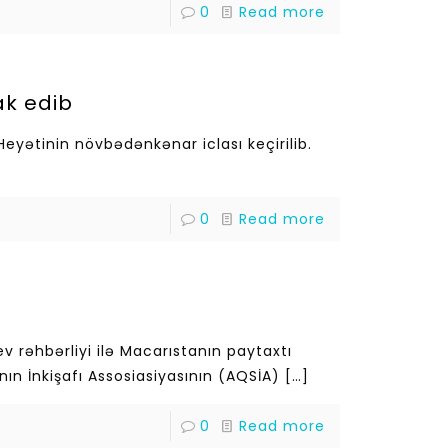
0
Read more
ak edib
Heyətinin növbədənkənar iclası keçirilib.
0
Read more
rəhbərliyi ilə Macarıstanın paytaxtı
ın İnkişafı Assosiasiyasının (AQSİA)
[…]
0
Read more