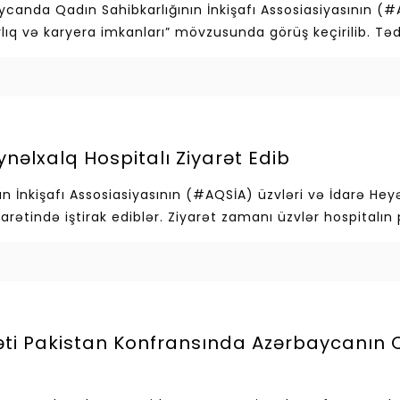
ycanda Qadın Sahibkarlığının İnkişafı Assosiasiyasının (
lıq və karyera imkanları” mövzusunda görüş keçirilib. Təd
nəlxalq Hospitalı Ziyarət Edib
n İnkişafı Assosiasiyasının (#AQSİA) üzvləri və İdarə H
arətində iştirak ediblər. Ziyarət zamanı üzvlər hospitalı
 Pakistan Konfransında Azərbaycanın Qa