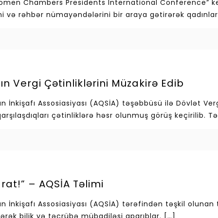
omen Chambers Presidents International Conference” keç
ni və rəhbər nümayəndələrini bir araya gətirərək qadınlar
 Vergi Çətinliklərini Müzakirə Edib
 İnkişafı Assosiasiyası (AQSİA) təşəbbüsü ilə Dövlət Ver
arşılaşdıqları çətinliklərə həsr olunmuş görüş keçirilib. 
at!” – AQSİA Təlimi
n İnkişafı Assosiasiyası (AQSİA) tərəfindən təşkil oluna
lərək bilik və təcrübə mübadiləsi aparıblar.
[…]