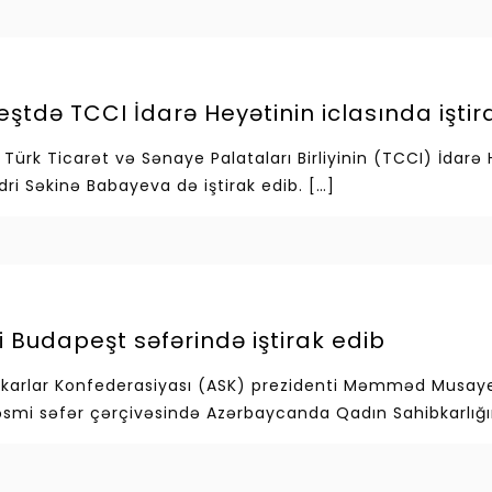
tdə TCCI İdarə Heyətinin iclasında iştir
Türk Ticarət və Sənaye Palataları Birliyinin (TCCI) İdarə 
ri Səkinə Babayeva də iştirak edib.
[…]
Budapeşt səfərində iştirak edib
karlar Konfederasiyası (ASK) prezidenti Məmməd Musayev 
əsmi səfər çərçivəsində Azərbaycanda Qadın Sahibkarlığın