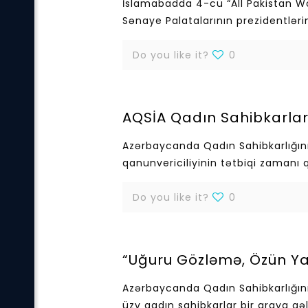
İslamabadda 4-cü “All Pakistan W
Sənaye Palatalarının prezidentləri
Do you like it?
0
AQSİA Qadın Sahibkarların
Azərbaycanda Qadın Sahibkarlığının
qanunvericiliyinin tətbiqi zamanı q
Do you like it?
0
“Uğuru Gözləmə, Özün Yar
Azərbaycanda Qadın Sahibkarlığını
üzv qadın sahibkarlar bir araya gə