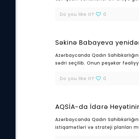
Do you like it?
0
Səkinə Babayeva yenidən 
Azərbaycanda Qadın Sahibkarlığını
sədri seçilib. Onun peşəkar fəaliyy
Do you like it?
0
AQSİA-da İdarə Heyətinin 
Azərbaycanda Qadın Sahibkarlığının 
istiqamətləri və strateji planları 