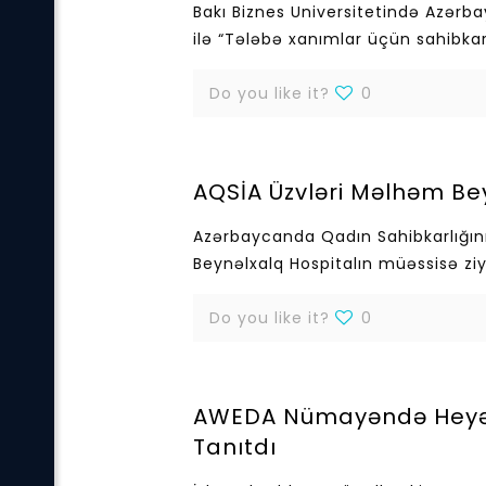
Bakı Biznes Universitetində Azərba
ilə “Tələbə xanımlar üçün sahibkar
Do you like it?
0
AQSİA Üzvləri Məlhəm Bey
Azərbaycanda Qadın Sahibkarlığını
Beynəlxalq Hospitalın müəssisə ziy
Do you like it?
0
AWEDA Nümayəndə Heyəti
Tanıtdı