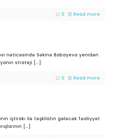
0
Read more
məsi nəticəsində Səkinə Babayeva yenidən
yanın strateji
[…]
0
Read more
n iştirakı ilə təşkilatın gələcək fəaliyyət
rıqlarının
[…]