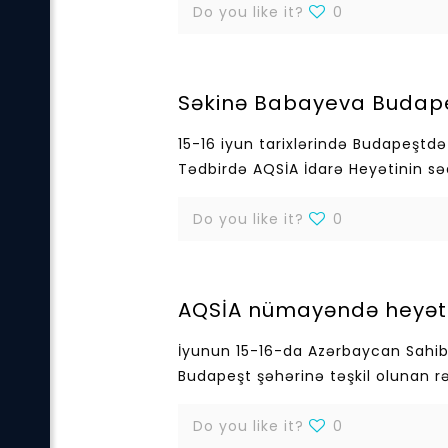
Do you like it?
0
Səkinə Babayeva Budapeş
15-16 iyun tarixlərində Budapeştdə 
Tədbirdə AQSİA İdarə Heyətinin səd
Do you like it?
0
AQSİA nümayəndə heyəti 
İyunun 15-16-da Azərbaycan Sahib
Budapeşt şəhərinə təşkil olunan r
Do you like it?
0