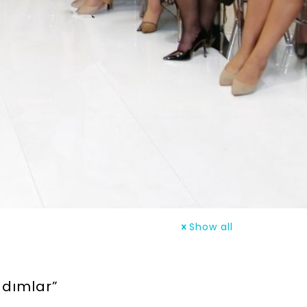
Show all
ddımlar”