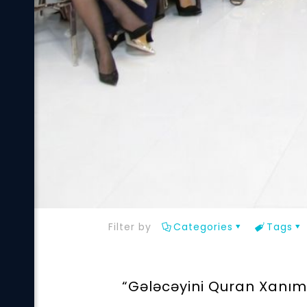
Filter by
Categories
Tags
“Gələcəyini Quran Xanıml