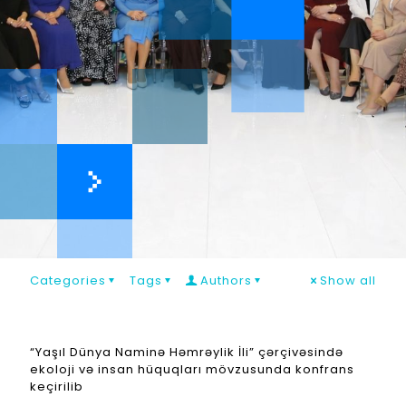
Categories
Tags
Authors
Show all
“Yaşıl Dünya Naminə Həmrəylik İli” çərçivəsində
ekoloji və insan hüquqları mövzusunda konfrans
keçirilib