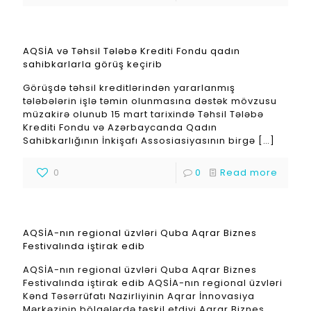
AQSİA və Təhsil Tələbə Krediti Fondu qadın
sahibkarlarla görüş keçirib
Görüşdə təhsil kreditlərindən yararlanmış
tələbələrin işlə təmin olunmasına dəstək mövzusu
müzakirə olunub 15 mart tarixində Təhsil Tələbə
Krediti Fondu və Azərbaycanda Qadın
Sahibkarlığının İnkişafı Assosiasiyasının birgə
[…]
0
0
Read more
AQSİA-nın regional üzvləri Quba Aqrar Biznes
Festivalında iştirak edib
AQSİA-nın regional üzvləri Quba Aqrar Biznes
Festivalında iştirak edib AQSİA-nın regional üzvləri
Kənd Təsərrüfatı Nazirliyinin Aqrar İnnovasiya
Mərkəzinin bölgələrdə təşkil etdiyi Aqrar Biznes