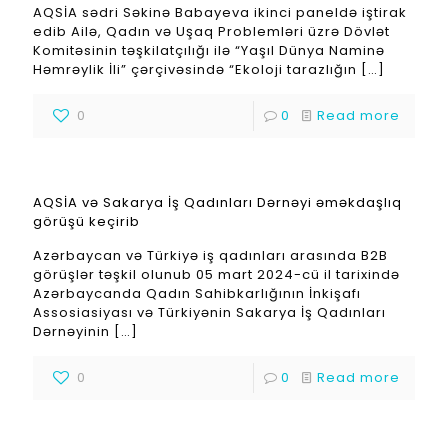
AQSİA sədri Səkinə Babayeva ikinci paneldə iştirak
edib Ailə, Qadın və Uşaq Problemləri üzrə Dövlət
Komitəsinin təşkilatçılığı ilə “Yaşıl Dünya Naminə
Həmrəylik İli” çərçivəsində “Ekoloji tarazlığın
[…]
0
0
Read more
AQSİA və Sakarya İş Qadınları Dərnəyi əməkdaşlıq
görüşü keçirib
Azərbaycan və Türkiyə iş qadınları arasında B2B
görüşlər təşkil olunub 05 mart 2024-cü il tarixində
Azərbaycanda Qadın Sahibkarlığının İnkişafı
Assosiasiyası və Türkiyənin Sakarya İş Qadınları
Dərnəyinin
[…]
0
0
Read more