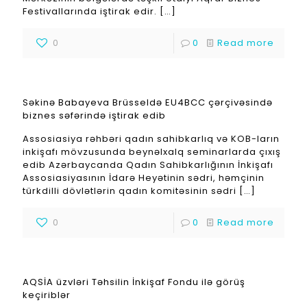
Festivallarında iştirak edir.
[…]
0
0
Read more
Səkinə Babayeva Brüsseldə EU4BCC çərçivəsində
biznes səfərində iştirak edib
Assosiasiya rəhbəri qadın sahibkarlıq və KOB-ların
inkişafı mövzusunda beynəlxalq seminarlarda çıxış
edib Azərbaycanda Qadın Sahibkarlığının İnkişafı
Assosiasiyasının İdarə Heyətinin sədri, həmçinin
türkdilli dövlətlərin qadın komitəsinin sədri
[…]
0
0
Read more
AQSİA üzvləri Təhsilin İnkişaf Fondu ilə görüş
keçiriblər