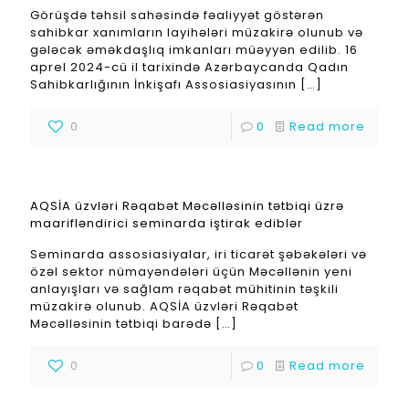
Görüşdə təhsil sahəsində fəaliyyət göstərən
sahibkar xanımların layihələri müzakirə olunub və
gələcək əməkdaşlıq imkanları müəyyən edilib. 16
aprel 2024-cü il tarixində Azərbaycanda Qadın
Sahibkarlığının İnkişafı Assosiasiyasının
[…]
0
0
Read more
AQSİA üzvləri Rəqabət Məcəlləsinin tətbiqi üzrə
maarifləndirici seminarda iştirak ediblər
Seminarda assosiasiyalar, iri ticarət şəbəkələri və
özəl sektor nümayəndələri üçün Məcəllənin yeni
anlayışları və sağlam rəqabət mühitinin təşkili
müzakirə olunub. AQSİA üzvləri Rəqabət
Məcəlləsinin tətbiqi barədə
[…]
0
0
Read more