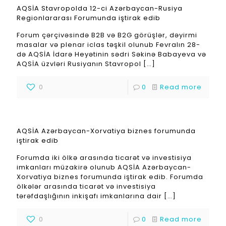
AQSİA Stavropolda 12-ci Azərbaycan-Rusiya
Regionlararası Forumunda iştirak edib
Forum çərçivəsində B2B və B2G görüşlər, dəyirmi
masalar və plenar iclas təşkil olunub Fevralın 28-
də AQSİA İdarə Heyətinin sədri Səkinə Babayeva və
AQSİA üzvləri Rusiyanın Stavropol
[…]
0
0
Read more
AQSİA Azərbaycan-Xorvatiya biznes forumunda
iştirak edib
Forumda iki ölkə arasında ticarət və investisiya
imkanları müzakirə olunub AQSİA Azərbaycan-
Xorvatiya biznes forumunda iştirak edib. Forumda
ölkələr arasında ticarət və investisiya
tərəfdaşlığının inkişafı imkanlarına dair
[…]
0
0
Read more