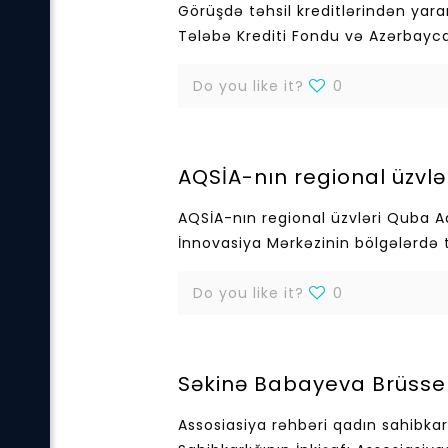
Görüşdə təhsil kreditlərindən yar
Tələbə Krediti Fondu və Azərbaycan
Do you like it?
0
AQSİA-nın regional üzvlə
AQSİA-nın regional üzvləri Quba Aqr
İnnovasiya Mərkəzinin bölgələrdə təş
Do you like it?
0
Səkinə Babayeva Brüssel
Assosiasiya rəhbəri qadın sahibka