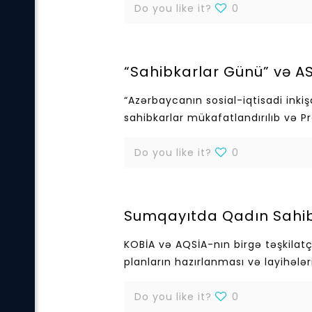
Do you like it?
0
“Sahibkarlar Günü” və ASK
“Azərbaycanın sosial-iqtisadi inki
sahibkarlar mükafatlandırılıb və 
Do you like it?
0
Sumqayıtda Qadın Sahibk
KOBİA və AQSİA-nın birgə təşkilatçı
planların hazırlanması və layihələr
Do you like it?
0