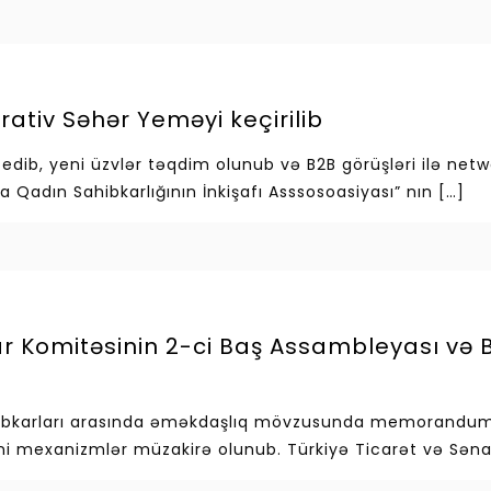
ativ Səhər Yeməyi keçirilib
edib, yeni üzvlər təqdim olunub və B2B görüşləri ilə netw
 Qadın Sahibkarlığının İnkişafı Asssosoasiyası” nın
[…]
ar Komitəsinin 2-ci Baş Assambleyası və
ahibkarları arasında əməkdaşlıq mövzusunda memorandum 
eni mexanizmlər müzakirə olunub. Türkiyə Ticarət və Sən