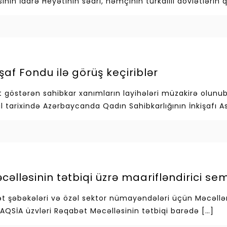
sının İdarə Heyətinin sədri, həmçinin türkdilli dövlətlərin
işaf Fondu ilə görüş keçiriblər
t göstərən sahibkar xanımların layihələri müzakirə olunu
l tarixində Azərbaycanda Qadın Sahibkarlığının İnkişafı A
əlləsinin tətbiqi üzrə maarifləndirici sem
arət şəbəkələri və özəl sektor nümayəndələri üçün Məcəllə
 AQSİA üzvləri Rəqabət Məcəlləsinin tətbiqi barədə
[…]