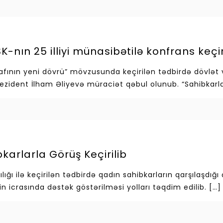
-nın 25 illiyi münasibətilə konfrans keçir
şafının yeni dövrü” mövzusunda keçirilən tədbirdə dövlət 
Prezident İlham Əliyevə müraciət qəbul olunub. “Sahibkarl
arlarla Görüş Keçirilib
lığı ilə keçirilən tədbirdə qadın sahibkarların qarşılaşdığı
in icrasında dəstək göstərilməsi yolları təqdim edilib.
[…]