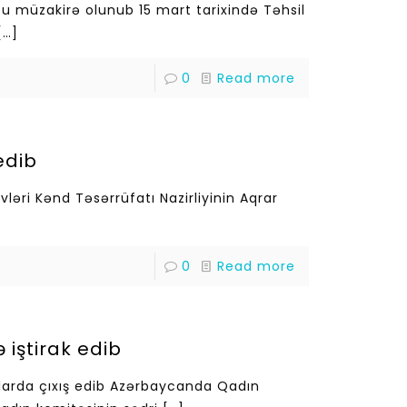
u müzakirə olunub 15 mart tarixində Təhsil
[…]
0
Read more
edib
ləri Kənd Təsərrüfatı Nazirliyinin Aqrar
0
Read more
iştirak edib
rlarda çıxış edib Azərbaycanda Qadın