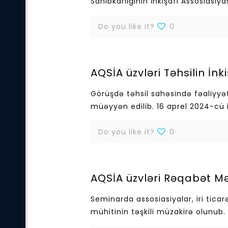
Sahibkarlığının İnkişafı Assosiasiya
Do you like it?
0
AQSİA üzvləri Təhsilin İnk
Görüşdə təhsil sahəsində fəaliyyə
müəyyən edilib. 16 aprel 2024-cü i
Do you like it?
0
AQSİA üzvləri Rəqabət Məc
Seminarda assosiasiyalar, iri tic
mühitinin təşkili müzakirə olunub.