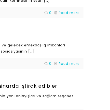
 qadın komitəsinin sədri
[…]
0
Read more
b və gələcək əməkdaşlıq imkanları
ssosiasiyasının
[…]
0
Read more
inarda iştirak ediblər
nin yeni anlayışları və sağlam rəqabət