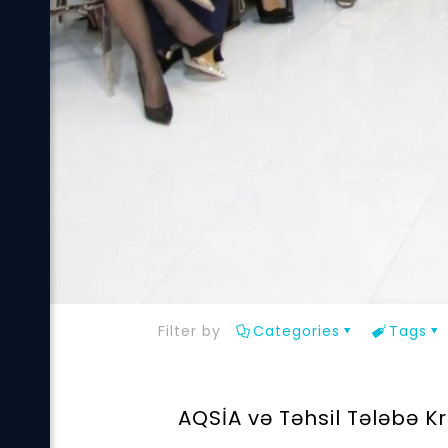
Filter by
Categories
Tags
AQSİA və Təhsil Tələbə K