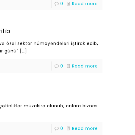
0
Read more
ilib
və özəl sektor nümayəndələri iştirak edib,
ar günü”
[…]
0
Read more
 çətinliklər müzakirə olunub, onlara biznes
0
Read more