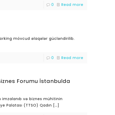
0
Read more
orking mövcud əlaqələr gücləndirilib.
0
Read more
 Biznes Forumu İstanbulda
imzalanıb və biznes mühitinin
aye Palatası (TTSO) Qadın
[…]