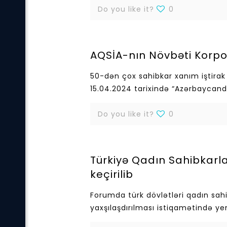
Do you like it?
0
AQSİA-nın Növbəti Korpor
50-dən çox sahibkar xanım iştirak 
15.04.2024 tarixində “Azərbaycanda
Do you like it?
0
Türkiyə Qadın Sahibkarl
keçirilib
Forumda türk dövlətləri qadın s
yaxşılaşdırılması istiqamətində y