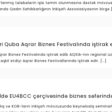
arlanmış tələbələrin işlə təmin olunmasına dəstək mövzus
da Qadın Sahibkarlığının İnkişafı Assosiasiyasının birgə
ri Quba Aqrar Biznes Festivalında iştirak 
ar Biznes Festivalında iştirak edib AQSİA-nın regional üzv
kil etdiyi Aqrar Biznes Festivallarında iştirak edir.
[…]
də EU4BCC çərçivəsində biznes səfərində 
rlıq və KOB-ların inkişafı mövzusunda beynəlxalq semina