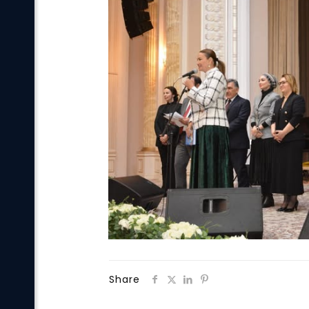
Share