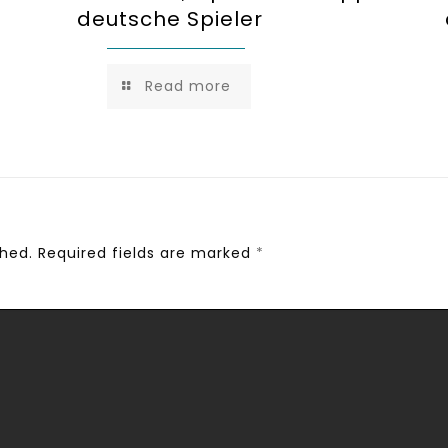
deutsche Spieler
Read more
shed.
Required fields are marked
*