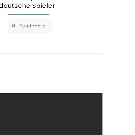
deutsche Spieler
Read more