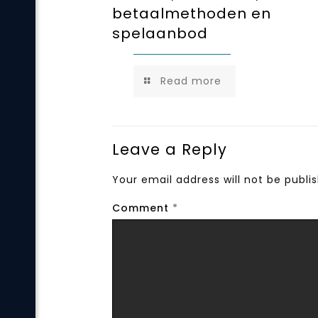
betaalmethoden en
spelaanbod
Read more
Leave a Reply
Your email address will not be publi
Comment
*