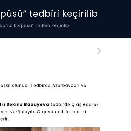
sü” tədbiri keçirilib
ül körpüsü” tədbiri keçirilib
əşkil olunub. Tədbirdə Azərbaycan və
ədri Səkinə Babayeva
tədbirdə çıxış edərək
ini vurğulayıb. O qeyd edib ki, hər iki
erir.