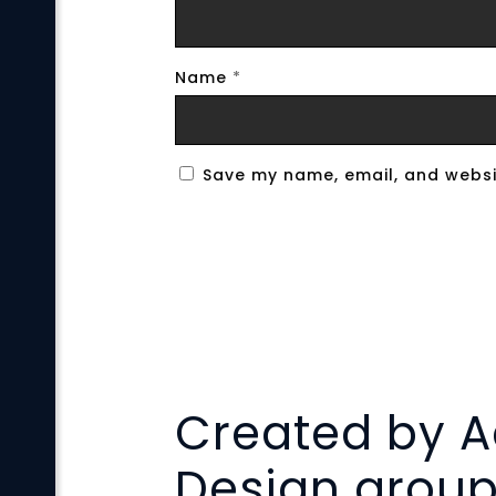
Name
*
Save my name, email, and websit
Created by A
Design grou