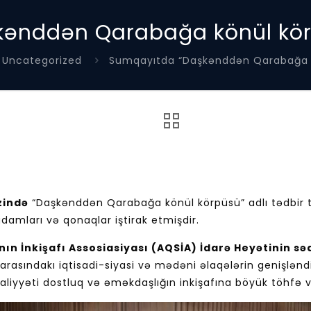
nddən Qarabağa könül körpü
Uncategorized
Sumqayıtda “Daşkənddən Qarabağa kön
zində
“Daşkənddən Qarabağa könül körpüsü” adlı tədbir t
damları və qonaqlar iştirak etmişdir.
n İnkişafı Assosiasiyası (AQSİA) İdarə Heyətinin s
rasındakı iqtisadi-siyasi və mədəni əlaqələrin genişləndiy
əaliyyəti dostluq və əməkdaşlığın inkişafına böyük töhfə v