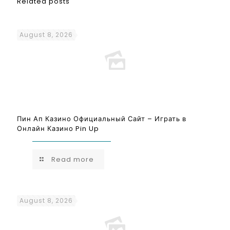
Related posts
August 8, 2026
Пин Ап Казино Официальный Сайт – Играть в
Онлайн Казино Pin Up
Read more
August 8, 2026