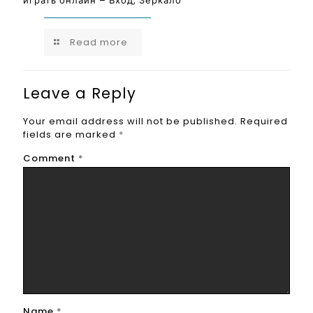
играть онлайн – Вход, Зеркало
Read more
Leave a Reply
Your email address will not be published.
Required
fields are marked
*
Comment
*
Name
*