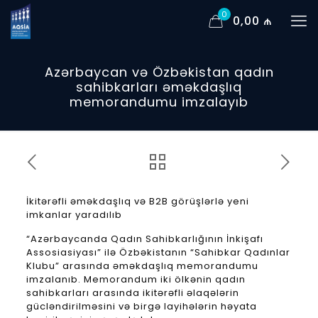
0
0,00 ₼
Azərbaycan və Özbəkistan qadın
sahibkarları əməkdaşlıq
memorandumu imzalayıb
İkitərəfli əməkdaşlıq və B2B görüşlərlə yeni
imkanlar yaradılıb
“Azərbaycanda Qadın Sahibkarlığının İnkişafı
Assosiasiyası” ilə Özbəkistanın “Sahibkar Qadınlar
Klubu” arasında əməkdaşlıq memorandumu
imzalanıb. Memorandum iki ölkənin qadın
sahibkarları arasında ikitərəfli əlaqələrin
gücləndirilməsini və birgə layihələrin həyata