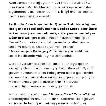
Azərbaycan kəlağayısının 2014-cü ildə UNESKO-
nun Qeyri-Maddi Mədəni İrs üzrə Reprezentativ
Siyahısına daxil edilməsinin
5 illiyi
münasibətilə
moda nümayişi keçirilib.
Tədbirdə
Azərbaycanda Qadın Sahibkarlığının
İnkişafı Assosiasiyasının Sosial Məsələlər üzrə
iş komissiyasının rəhbəri, dizayner-modelyer
Gülnarə Xəlilova
tərəfindən hazırlanmış “İpək
Sərvət” adlı eksklüziv üst geyimlər kolleksiyası
təqdim olunub. Kolleksiya milli brend
“Azerbaijan Kelagayi”
ilə birgə yaradılıb və
tarixi hadisənin yubileyinə töhfə olub.
G.Xəlilova jurnalistlərə bildirib ki, indiyə qədər
kəlağayıdan moda nümayişi keçirilməyib. O, milli
geyim nümunəsi olan kəlağayını dəbə gətirdiyini
və onun keçmiş şöhrətini qoruduğunu vurğulayıb.
Moda nümayişində dizaynerin 16 il əvvəl
hazırladığı geyim də nümayiş olunub.
Milli ruhda hazırlanmış
“Novruz”
və
“Turan”
kimi
kolleksiyaların müəllifi olan G.Xəlilova, kəlağayını
xaricdə də təbliğ etmək niyyətində olduğunu