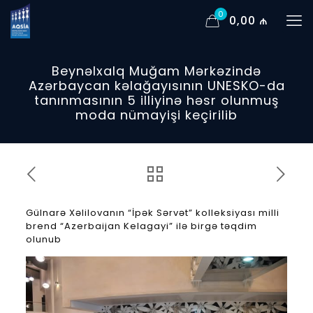
0
0,00 ₼
Beynəlxalq Muğam Mərkəzində
Azərbaycan kəlağayısının UNESKO-da
tanınmasının 5 illiyinə həsr olunmuş
moda nümayişi keçirilib
Gülnarə Xəlilovanın “İpək Sərvət” kolleksiyası milli
brend “Azerbaijan Kelagayi” ilə birgə təqdim
olunub