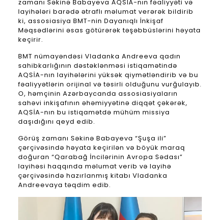
zamanı Səkinə Babayeva AQSİA-nın fəaliyyəti və
layihələri barədə ətraflı məlumat verərək bildirib
ki, assosiasiya BMT-nin Dayanıqlı İnkişaf
Məqsədlərini əsas götürərək təşəbbüslərini həyata
keçirir.
BMT nümayəndəsi Vladanka Andreeva qadın
sahibkarlığının dəstəklənməsi istiqamətində
AQSİA-nın layihələrini yüksək qiymətləndirib və bu
fəaliyyətlərin orijinal və təsirli olduğunu vurğulayıb.
O, həmçinin Azərbaycanda assosiasiyaların
sahəvi inkişafının əhəmiyyətinə diqqət çəkərək,
AQSİA-nın bu istiqamətdə mühüm missiya
daşıdığını qeyd edib.
Görüş zamanı Səkinə Babayeva “Şuşa ili”
çərçivəsində həyata keçirilən və böyük maraq
doğuran “Qarabağ İncilərinin Avropa Sədası”
layihəsi haqqında məlumat verib və layihə
çərçivəsində hazırlanmış kitabı Vladanka
Andreevaya təqdim edib.