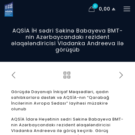
0
0,00 ₼
AQSİA İH sədri Səkinə Babayeva BMT-
nin Azərbaycandakı rezident
əlaqələndiricisi Vladanka Andreeva ilə
görüşüb
Görüşdə Dayanıqlı İnkişaf Məqsədləri, qadın
sahibkarlara dəstək və AQSİA-nın “Qarabağ
İncilərinin Avropa Sədası” layihəsi müzakirə
olunub
AQSİA İdarə Heyətinin sədri Səkinə Babayeva BMT-
nin Azərbaycandakı rezident əlaqələndiricisi
Vladanka Andreeva ilə görüş keçirib. Görüş