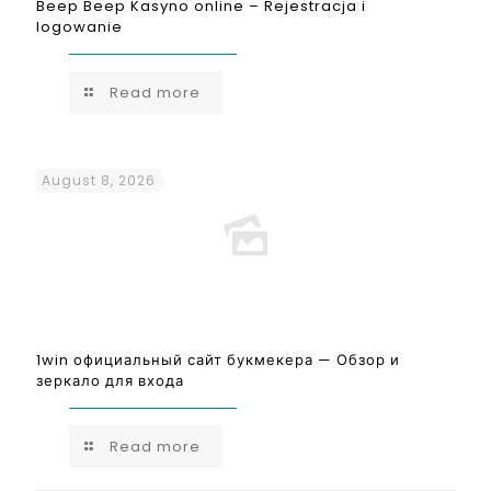
Beep Beep Kasyno online – Rejestracja i
logowanie
Read more
August 8, 2026
1win официальный сайт букмекера — Обзор и
зеркало для входа
Read more