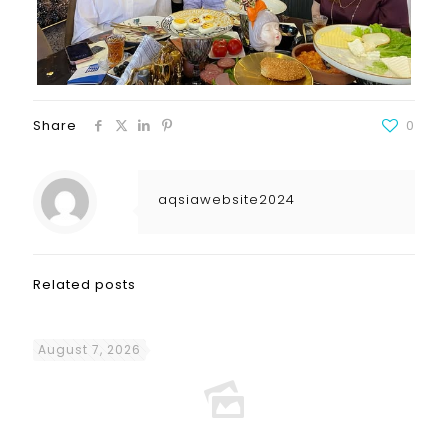
Share
0
aqsiawebsite2024
Related posts
August 7, 2026