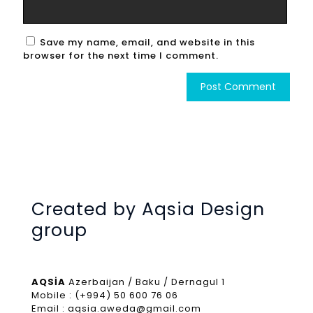
Save my name, email, and website in this
browser for the next time I comment.
Created by Aqsia Design
group
AQSİA
Azerbaijan / Baku / Dernagul 1
Mobile : (+994) 50 600 76 06
Email : aqsia.aweda@gmail.com