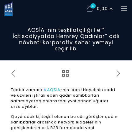
0
0,00 ₼
AQSİA-nın təşkilatçılığı ilə ”
İqtisadiyyatda Həmrəy Qadınlar” adlı
növbəti korporativ səhər yeməyi
keçirilib.
Tədbir zamanı
#AQSİA
-nın İdarə Heyətinin sədri
və üzvləri iştirak edən qadın sahibkarları
salamlayaraq onlara fəaliyyətlərində uğurlar
arzulayıblar.
Qeyd edək ki, təşkil olunan bu cür görüşlər qadın
sahibkarlar arasında netvörk əlaqələrinin
genişləndirilməsi, B2B formatında yeni