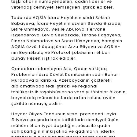
təşkilatların nümayəndələri, qadın liderlər və
vətəndaş cəmiyyəti təmsilçiləri iştirak ediblər.
Tədbirdə AQSİA İdarə Heyətinin sədri Səkinə
Babayeva, İdarə Heyətinin üzvləri Sevda Əlizadə,
Lətifə Əhmədova, Vəsilə Abulova, Pərvanə
İsgəndərova, Leyla Seyidzadə, Təranə Paşayeva,
Elnarə Nəhmədova və Sona Hüseynova, həmçinin
AQSİA üzvü, hüquqşünas Arzu Əliyeva və AQSİA-
nın Beynəlxalq və Protokol şöbəsinin rəhbəri
Günay Həsənli iştirak ediblər.
Qonaqları salamlayan Ailə, Qadın və Uşaq
Problemləri üzrə Dövlət Komitəsinin sədri Bahar
Muradova bildirib ki, Azərbaycanın çoxtərəfli
diplomatiyada fəal iştirakı və regional
təhlükəsizlik təşəbbüslərinə verdiyi töhfələr ölkənin
beynəlxalq münasibətlərdə artan rolunu aydın
şəkildə nümayiş etdirir.
Heydər Əliyev Fondunun vitse-prezidenti Leyla
Əliyeva çıxışında belə tədbirlərin cəmiyyət üçün
mühüm əhəmiyyət daşıdığını, xüsusilə qadın
sahibkarlığının inkişafına və qadınların liderlik