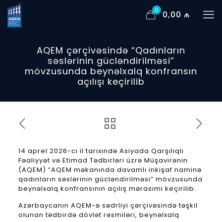
0
0,00 ₼
AQEM çərçivəsində “Qadınların
səslərinin gücləndirilməsi”
mövzusunda beynəlxalq konfransın
açılışı keçirilib
14 aprel 2026-cı il tarixində Asiyada Qarşılıqlı
Fəaliyyət və Etimad Tədbirləri üzrə Müşavirənin
(AQEM) “AQEM məkanında davamlı inkişaf naminə
qadınların səslərinin gücləndirilməsi” mövzusunda
beynəlxalq konfransının açılış mərasimi keçirilib.
Azərbaycanın AQEM-ə sədrliyi çərçivəsində təşkil
olunan tədbirdə dövlət rəsmiləri, beynəlxalq