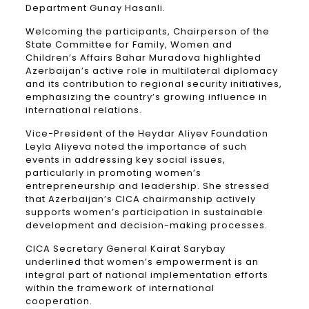
Department Gunay Hasanli.
Welcoming the participants, Chairperson of the
State Committee for Family, Women and
Children’s Affairs Bahar Muradova highlighted
Azerbaijan’s active role in multilateral diplomacy
and its contribution to regional security initiatives,
emphasizing the country’s growing influence in
international relations.
Vice-President of the Heydar Aliyev Foundation
Leyla Aliyeva noted the importance of such
events in addressing key social issues,
particularly in promoting women’s
entrepreneurship and leadership. She stressed
that Azerbaijan’s CICA chairmanship actively
supports women’s participation in sustainable
development and decision-making processes.
CICA Secretary General Kairat Sarybay
underlined that women’s empowerment is an
integral part of national implementation efforts
within the framework of international
cooperation.