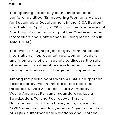
tutulur.
The opening ceremony of the international
conference titled “Empowering Women’s Voices
for Sustainable Development in the CICA Region”
was held on April 14, 2026, within the framework of
Azerbaijan’s chairmanship of the Conference on
Interaction and Confidence Building Measures in
Asia (CICA).
The event brought together government officials,
international representatives, women leaders,
and members of civil society to discuss the role
of women in sustainable development, decision-
making processes, and regional cooperation.
Among the participants were AQSIA Chairperson
Sakina Babayeva, members of the Board of
Directors Sevda Alizadeh, Latifa Ahmadova,
Vasila Abulova, Parvana Isgandarova, Leyla
Seyidzadeh, Tarana Pashayeva, Elnara
Nahmadova, and Sona Huseynova, as well as
AQSIA member and lawyer Arzu Aliyeva and Head
of AQSIA’s International Relations and Protocol