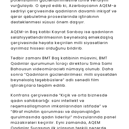
potensialının gücləndirilməsinə töhfə verdiyini
vurğulayıb. O qeyd edib ki, Azərbaycanın AQEM-ə
sədrliyi çərçivəsində qadınların davamlı inkişaf və
qərar qəbuletmə proseslərində iştirakının
dəstəklənməsi xüsusi önəm daşıyır.
AQEM-in Baş katibi Kayrat Sarıbay isə qadınların
səlahiyyətləndirilməsinin beynəlxalq əməkdaşlıq
çərçivəsində həyata keçirilən milli siyasətlərin
ayrılmaz hissəsi olduğunu bildirib.
Tədbir zamanı BMT Baş katibinin müavini, BMT
Qadınlar qurumunun İcraçı direktoru Sima Sami
Bahousun videomüraciəti nümayiş olunub. Daha
sonra “Qadınların gücləndirilməsi: milli siyasətdən
beynəlxalq təşəbbüslərə” adlı sənədli film
iştirakçılara təqdim edilib.
Konfrans çərçivəsində “Kiçik və orta biznesdə
qadın sahibkarlığı: süni intellekt və
rəqəmsallaşmanın imkanlarından istifadə” və
“Ətraf mühitin qorunması və dayanıqlılığın
qurulmasında qadın liderliyi” mövzularında panel
müzakirələri keçirilir. Eyni zamanda, AQEM
Qadınlar Şurasının ilk iclasının təşkili nəzərdə