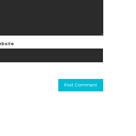
bsite