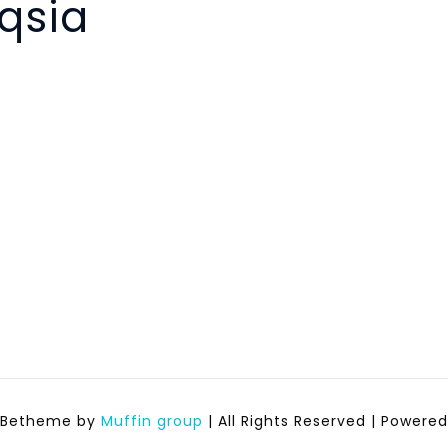
qsia
p
 Betheme by
Muffin group
| All Rights Reserved | Powere