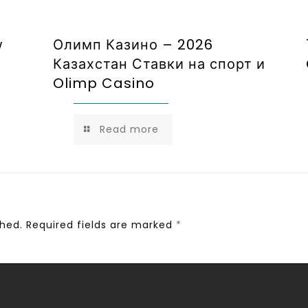
w
Олимп Казино – 2026
Казахстан Ставки на спорт и
Olimp Casino
Read more
shed.
Required fields are marked
*