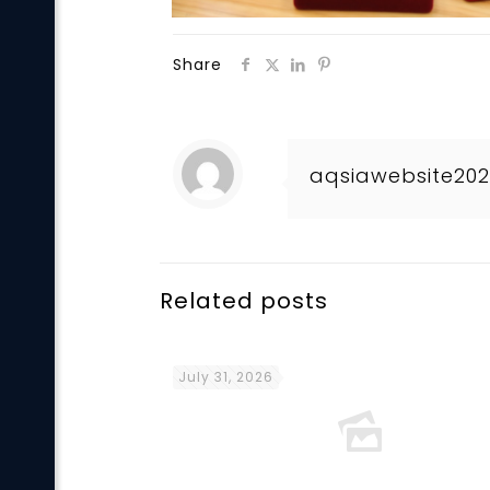
Share
aqsiawebsite20
Related posts
July 31, 2026