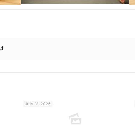
24
July 31, 2026