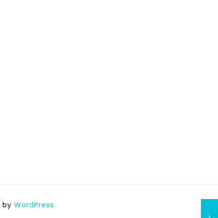
d by
WordPress