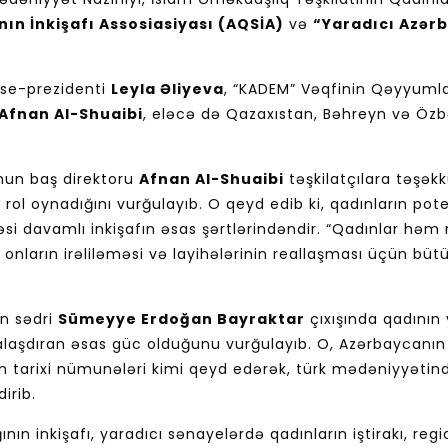
ın İnkişafı Assosiasiyası (AQSİA)
və
“Yaradıcı Azər
tse-prezidenti
Leyla Əliyeva
, “KADEM” Vəqfinin Qəyyumla
Afnan Al-Shuaibi
, eləcə də Qazaxıstan, Bəhreyn və Özb
nun baş direktoru
Afnan Al-Shuaibi
təşkilatçılara təşəkkü
l oynadığını vurğulayıb. O qeyd edib ki, qadınların poten
si davamlı inkişafın əsas şərtlərindəndir. “Qadınlar hə
onların irəliləməsi və layihələrinin reallaşması üçün büt
n sədri
Sümeyye Erdoğan Bayraktar
çıxışında qadının
alaşdıran əsas güc olduğunu vurğulayıb. O, Azərbaycanın x
nın tarixi nümunələri kimi qeyd edərək, türk mədəniyyətin
irib.
nın inkişafı, yaradıcı sənayelərdə qadınların iştirakı, re