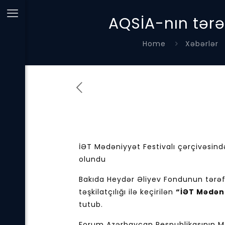
AQSİA-nın tərəf
Home
Xəbərlər
İƏT Mədəniyyət Festivalı çərçivəsind
olundu
Bakıda Heydər Əliyev Fondunun tərəfd
təşkilatçılığı ilə keçirilən
“İƏT Mədəni
tutub.
Forum Azərbaycan Respublikasının Məd