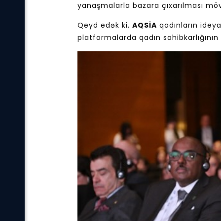
yanaşmalarla bazara çıxarılması mövz
Qeyd edək ki,
AQSİA
qadınların ideya
platformalarda qadın sahibkarlığını