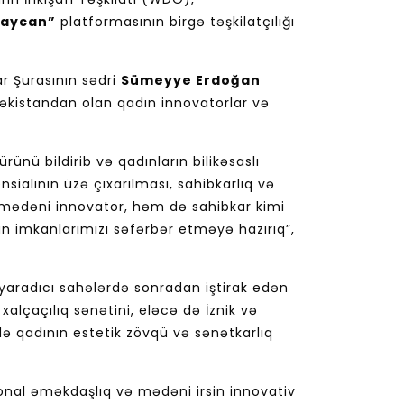
baycan”
platformasının birgə təşkilatçılığı
r Şurasının sədri
Sümeyye Erdoğan
əkistandan olan qadın innovatorlar və
rünü bildirib və qadınların bilikəsaslı
sialının üzə çıxarılması, sahibkarlıq və
m mədəni innovator, həm də sahibkar kimi
ün imkanlarımızı səfərbər etməyə hazırıq”,
 yaradıcı sahələrdə sonradan iştirak edən
alçaçılıq sənətini, eləcə də İznik və
də qadının estetik zövqü və sənətkarlıq
gional əməkdaşlıq və mədəni irsin innovativ