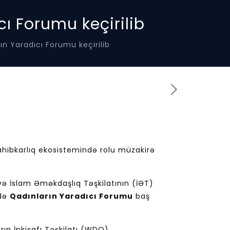
cı Forumu keçirilib
ın Yaradıcı Forumu keçirilib
ahibkarlıq ekosistemində rolu müzakirə
və İslam Əməkdaşlıq Təşkilatının (İƏT)
ndə
Qadınların Yaradıcı Forumu
baş
ın İnkişafı Təşkilatı (WDO),