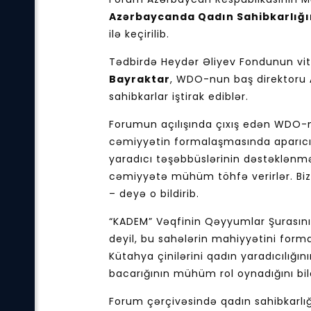
Azərbaycanda Qadın Sahibkarlığın
ilə keçirilib.
Tədbirdə Heydər Əliyev Fondunun vi
Bayraktar
, WDO-nun baş direktoru
sahibkarlar iştirak ediblər.
Forumun açılışında çıxış edən WDO-
cəmiyyətin formalaşmasında aparıcı ro
yaradıcı təşəbbüslərinin dəstəklənmə
cəmiyyətə mühüm töhfə verirlər. Biz 
– deyə o bildirib.
“KADEM” Vəqfinin Qəyyumlar Şurasını
deyil, bu sahələrin mahiyyətini form
Kütahya çinilərini qadın yaradıcılığı
bacarığının mühüm rol oynadığını bild
Forum çərçivəsində qadın sahibkarlığı