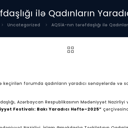
daşlığı ilə Qadınların Yaradı
Uncategorized
AQSİA-nın tərəfdaşlığı ilə Qadınlar
ə keçirilən forumda qadınların yaradıcı sənayelərdə və s
aşlığı, Azərbaycan Respublikasının Mədəniyyət Nazirliyi 
yyət Festivalı: Bakı Yaradıcı Həftə–2025”
çərçivəsi
əniyyət Nazirliyi, İslam Əməkdaşlıq Təşkilatının Qadınlar