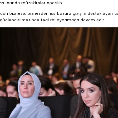
ularında müzakirələr aparılıb.
dan biznesə, biznesdən isə bazara çıxışını dəstəkləyən tə
n gücləndirilməsində fəal rol oynamağa davam edir.