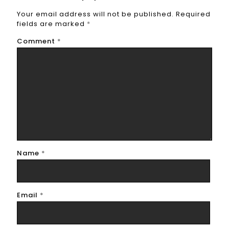
Your email address will not be published.
Required
fields are marked
*
Comment
*
Name
*
Email
*