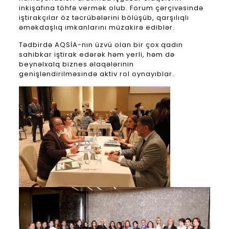
inkişafına töhfə vermək olub. Forum çərçivəsində
iştirakçılar öz təcrübələrini bölüşüb, qarşılıqlı
əməkdaşlıq imkanlarını müzakirə ediblər.
Tədbirdə AQSİA-nın üzvü olan bir çox qadın
sahibkar iştirak edərək həm yerli, həm də
beynəlxalq biznes əlaqələrinin
genişləndirilməsində aktiv rol oynayıblar.