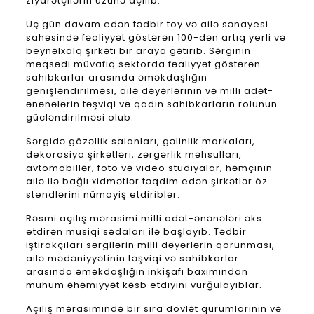
ziyarətçilərin üzünə açılıb.
Üç gün davam edən tədbir toy və ailə sənayesi
sahəsində fəaliyyət göstərən 100-dən artıq yerli və
beynəlxalq şirkəti bir araya gətirib. Sərginin
məqsədi müvafiq sektorda fəaliyyət göstərən
sahibkarlar arasında əməkdaşlığın
genişləndirilməsi, ailə dəyərlərinin və milli adət-
ənənələrin təşviqi və qadın sahibkarların rolunun
gücləndirilməsi olub.
Sərgidə gözəllik salonları, gəlinlik markaları,
dekorasiya şirkətləri, zərgərlik məhsulları,
avtomobillər, foto və video studiyalar, həmçinin
ailə ilə bağlı xidmətlər təqdim edən şirkətlər öz
stendlərini nümayiş etdiriblər.
Rəsmi açılış mərasimi milli adət-ənənələri əks
etdirən musiqi sədaları ilə başlayıb. Tədbir
iştirakçıları sərgilərin milli dəyərlərin qorunması,
ailə mədəniyyətinin təşviqi və sahibkarlar
arasında əməkdaşlığın inkişafı baxımından
mühüm əhəmiyyət kəsb etdiyini vurğulayıblar.
Açılış mərasimində bir sıra dövlət qurumlarının və