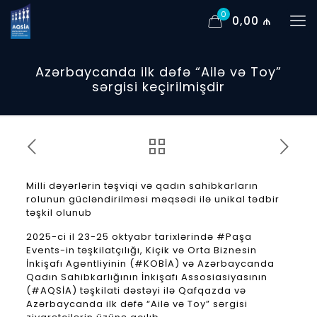
0
0,00 ₼
Azərbaycanda ilk dəfə “Ailə və Toy”
sərgisi keçirilmişdir
Milli dəyərlərin təşviqi və qadın sahibkarların
rolunun gücləndirilməsi məqsədi ilə unikal tədbir
təşkil olunub
2025-ci il 23-25 oktyabr tarixlərində #Paşa
Events-in təşkilatçılığı, Kiçik və Orta Biznesin
İnkişafı Agentliyinin (#KOBİA) və Azərbaycanda
Qadın Sahibkarlığının İnkişafı Assosiasiyasının
(#AQSİA) təşkilati dəstəyi ilə Qafqazda və
Azərbaycanda ilk dəfə “Ailə və Toy” sərgisi