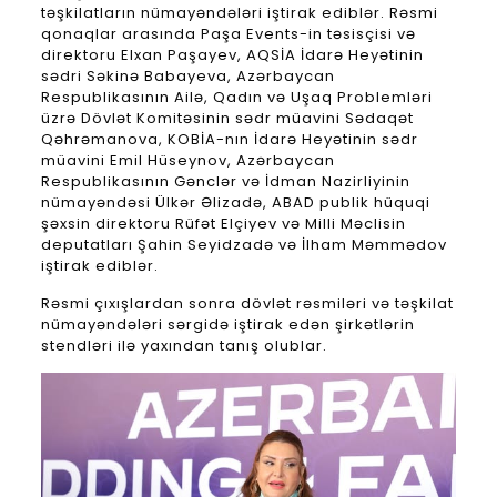
təşkilatların nümayəndələri iştirak ediblər. Rəsmi
qonaqlar arasında Paşa Events-in təsisçisi və
direktoru Elxan Paşayev, AQSİA İdarə Heyətinin
sədri Səkinə Babayeva, Azərbaycan
Respublikasının Ailə, Qadın və Uşaq Problemləri
üzrə Dövlət Komitəsinin sədr müavini Sədaqət
Qəhrəmanova, KOBİA-nın İdarə Heyətinin sədr
müavini Emil Hüseynov, Azərbaycan
Respublikasının Gənclər və İdman Nazirliyinin
nümayəndəsi Ülkər Əlizadə, ABAD publik hüquqi
şəxsin direktoru Rüfət Elçiyev və Milli Məclisin
deputatları Şahin Seyidzadə və İlham Məmmədov
iştirak ediblər.
Rəsmi çıxışlardan sonra dövlət rəsmiləri və təşkilat
nümayəndələri sərgidə iştirak edən şirkətlərin
stendləri ilə yaxından tanış olublar.