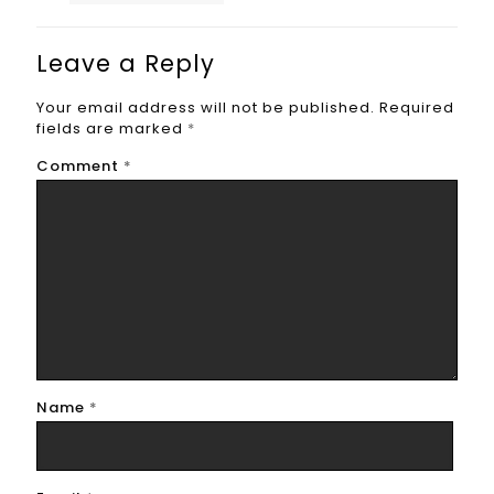
Leave a Reply
Your email address will not be published.
Required
fields are marked
*
Comment
*
Name
*