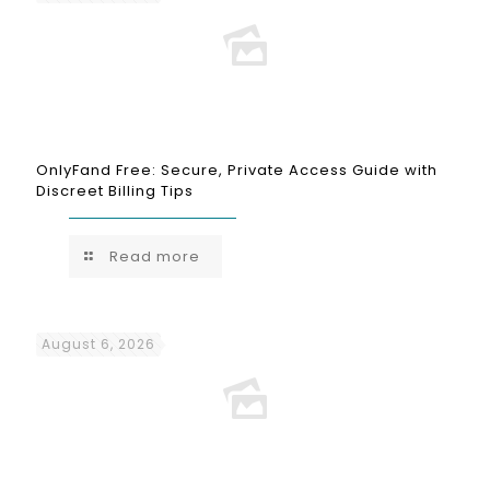
OnlyFand Free: Secure, Private Access Guide with
Discreet Billing Tips
Read more
August 6, 2026