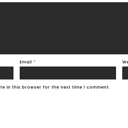
Email
*
We
e in this browser for the next time I comment.