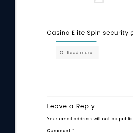
Casino Elite Spin security 
Read more
Leave a Reply
Your email address will not be publi
Comment
*