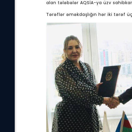
alan tələbələr AQSİA-ya üzv sahibkar
Tərəflər əməkdaşlığın hər iki tərəf ü