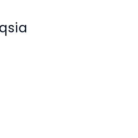
qsia
p