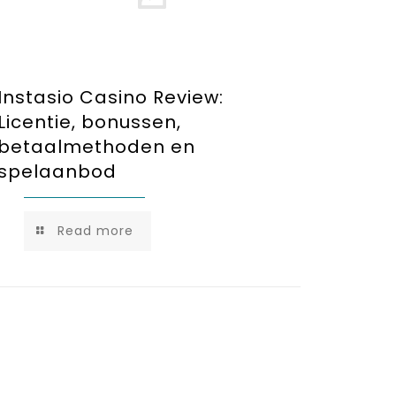
Instasio Casino Review:
Licentie, bonussen,
betaalmethoden en
spelaanbod
Read more