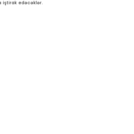
 iştirak edəcəklər.