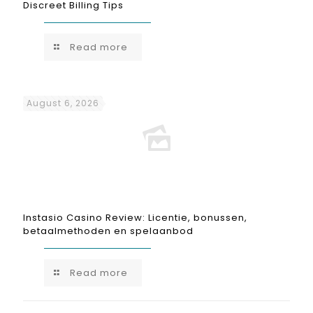
Discreet Billing Tips
Read more
August 6, 2026
Instasio Casino Review: Licentie, bonussen,
betaalmethoden en spelaanbod
Read more