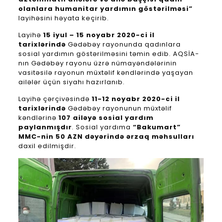
olanlara humanitar yardımın göstərilməsi”
layihəsini həyata keçirib.
Layihə
15 iyul – 15 noyabr 2020-ci il
tarixlərində
Gədəbəy rayonunda qadınlara
sosial yardımın göstərilməsini təmin edib. AQSİA-
nın Gədəbəy rayonu üzrə nümayəndələrinin
vasitəsilə rayonun müxtəlif kəndlərində yaşayan
ailələr üçün siyahı hazırlanıb.
Layihə çərçivəsində
11-12 noyabr 2020-ci il
tarixlərində
Gədəbəy rayonunun müxtəlif
kəndlərinə
107 ailəyə sosial yardım
paylanmışdır
. Sosial yardıma
“Bakumart”
MMC-nin 50 AZN dəyərində ərzaq məhsulları
daxil edilmişdir.