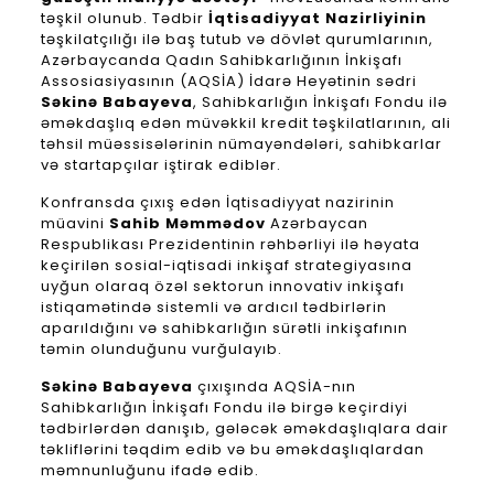
təşkil olunub. Tədbir
İqtisadiyyat Nazirliyinin
təşkilatçılığı ilə baş tutub və dövlət qurumlarının,
Azərbaycanda Qadın Sahibkarlığının İnkişafı
Assosiasiyasının (AQSİA) İdarə Heyətinin sədri
Səkinə Babayeva
, Sahibkarlığın İnkişafı Fondu ilə
əməkdaşlıq edən müvəkkil kredit təşkilatlarının, ali
təhsil müəssisələrinin nümayəndələri, sahibkarlar
və startapçılar iştirak ediblər.
Konfransda çıxış edən İqtisadiyyat nazirinin
müavini
Sahib Məmmədov
Azərbaycan
Respublikası Prezidentinin rəhbərliyi ilə həyata
keçirilən sosial-iqtisadi inkişaf strategiyasına
uyğun olaraq özəl sektorun innovativ inkişafı
istiqamətində sistemli və ardıcıl tədbirlərin
aparıldığını və sahibkarlığın sürətli inkişafının
təmin olunduğunu vurğulayıb.
Səkinə Babayeva
çıxışında AQSİA-nın
Sahibkarlığın İnkişafı Fondu ilə birgə keçirdiyi
tədbirlərdən danışıb, gələcək əməkdaşlıqlara dair
təkliflərini təqdim edib və bu əməkdaşlıqlardan
məmnunluğunu ifadə edib.