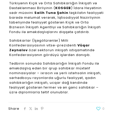
Türkiyənin Kiçik və Orta Sahibkarlığın İnkişafı və
Dəstəklənməsi Birliyinin (
KOSGEB
) İdarə Heyətinin
sədr müavini
Salih Tuna Şahin
təşkilatın fəaliyyəti
barədə məlumat verərək, İqtisadiyyat Nazirliyinin
tabeliyində fəaliyyət göstərən Kiçik və Orta
Biznesin İnkişafı Agentliyi və Sahibkarlığın İnkişafı
Fondu ilə əməkdaşlıqlarını diqqətə çatdırıb.
Sahibkarlar (İşəgötürənlər) Milli
Konfederasiyasının vitse-prezidenti
Vüqar
Zeynalov
özəl sektorun inkişafı istiqamətində
Konfederasiyanın gördüyü işlərdən danışıb.
Tədbirin sonunda Sahibkarlığın İnkişafı Fondu ilə
əməkdaşlıq edən bir qrup sahibkar müxtəlif
nominasiyalar – ixracın və yerli istehsalın inkişafı,
sərhədboyu rayonlarda uğurlu fəaliyyət, qadın
sahibkarlığın inkişafı, ucqar dağ kəndində
fəaliyyət göstərən fermer və ən gənc sahibkar –
üzrə diplomlarla təltif olunublar.
Share
0