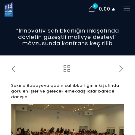
0
0,00 ₼
“İnnovativ sahibkarlığın inkişafında
dövlətin güzəştli maliyyə dəstəyi”
mövzusunda konfrans keçirilib
Səkinə Babayeva qadın sahibkarlığın inkişafında
görülən işlər və gələcək əməkdaşlıqlar barədə
danışıb