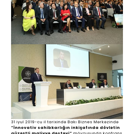
31 iyul 2019-cu il tarixində Bakı Biznes Mərkəzində
“İnnovativ sahibkarlığın inkişafında dövlətin
güzəştli maliyyə dəstəyi”
mövzusunda konfrans