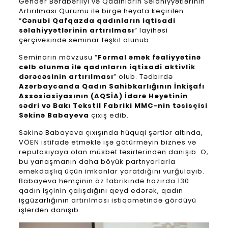
Gender Bərabərliyi və Qadınların Səlahiyyətlərinin
Artırılması Qurumu ilə birgə həyata keçirilən
“
Cənubi Qafqazda qadınların iqtisadi
səlahiyyətlərinin artırılması
” layihəsi
çərçivəsində seminar təşkil olunub.
Seminarın mövzusu “
Formal əmək fəaliyyətinə
cəlb olunma ilə qadınların iqtisadi aktivlik
dərəcəsinin artırılması
” olub. Tədbirdə
Azərbaycanda Qadın Sahibkarlığının İnkişafı
Assosiasiyasının (AQSİA) İdarə Heyətinin
sədri və Bakı Tekstil Fabriki MMC-nin təsisçisi
Səkinə Babayeva
çıxış edib.
Səkinə Babayeva çıxışında hüquqi şərtlər altında,
VÖEN istifadə etməklə işə götürməyin biznes və
reputasiyaya olan müsbət təsirlərindən danışıb. O,
bu yanaşmanın daha böyük partnyorlarla
əməkdaşlıq üçün imkanlar yaratdığını vurğulayıb.
Babayeva həmçinin öz fabrikində hazırda 130
qadın işçinin çalışdığını qeyd edərək, qadın
işgüzarlığının artırılması istiqamətində gördüyü
işlərdən danışıb.