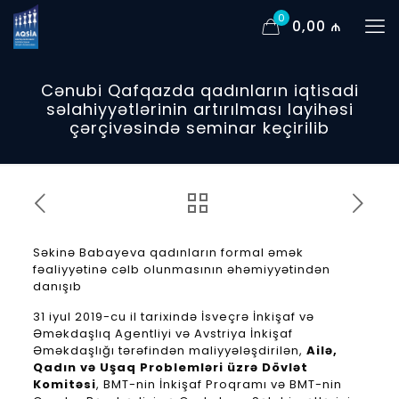
0
0,00 ₼
Cənubi Qafqazda qadınların iqtisadi
səlahiyyətlərinin artırılması layihəsi
çərçivəsində seminar keçirilib
Səkinə Babayeva qadınların formal əmək
fəaliyyətinə cəlb olunmasının əhəmiyyətindən
danışıb
31 iyul 2019-cu il tarixində İsveçrə İnkişaf və
Əməkdaşlıq Agentliyi və Avstriya İnkişaf
Əməkdaşlığı tərəfindən maliyyələşdirilən,
Ailə,
Qadın və Uşaq Problemləri üzrə Dövlət
Komitəsi
, BMT-nin İnkişaf Proqramı və BMT-nin