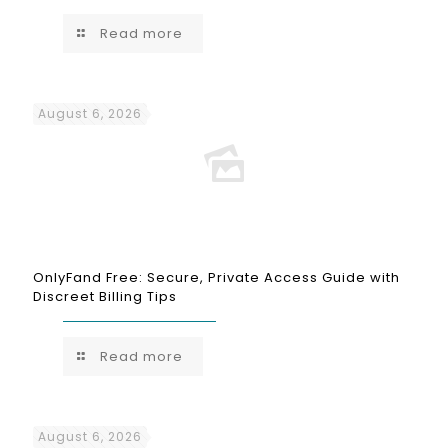
Read more
August 6, 2026
OnlyFand Free: Secure, Private Access Guide with
Discreet Billing Tips
Read more
August 6, 2026