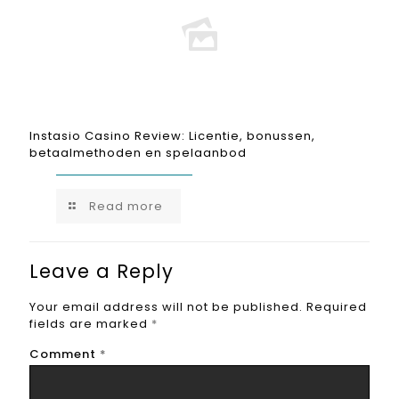
Instasio Casino Review: Licentie, bonussen,
betaalmethoden en spelaanbod
Read more
Leave a Reply
Your email address will not be published.
Required
fields are marked
*
Comment
*