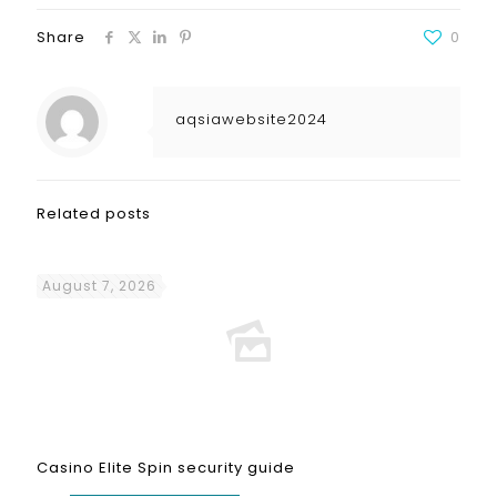
Share
0
aqsiawebsite2024
Related posts
August 7, 2026
Casino Elite Spin security guide