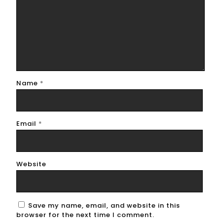
Name
*
Email
*
Website
Save my name, email, and website in this
browser for the next time I comment.