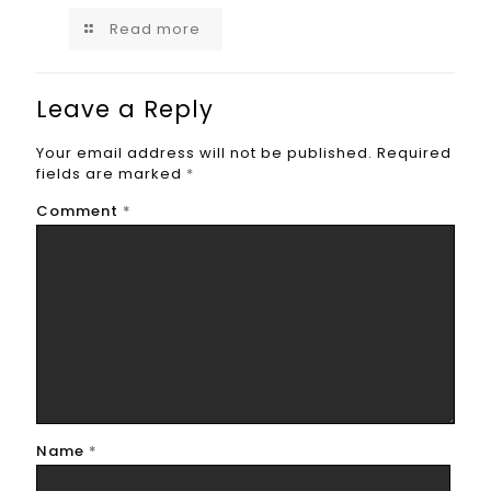
Read more
Leave a Reply
Your email address will not be published.
Required
fields are marked
*
Comment
*
Name
*