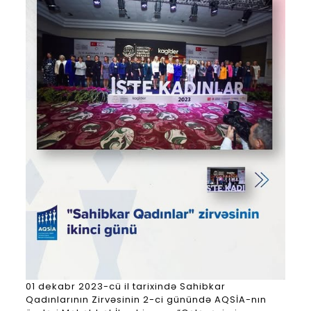
01 dekabr 2023-cü il tarixində Sahibkar
Qadınlarının Zirvəsinin 2-ci günündə AQSİA-nın