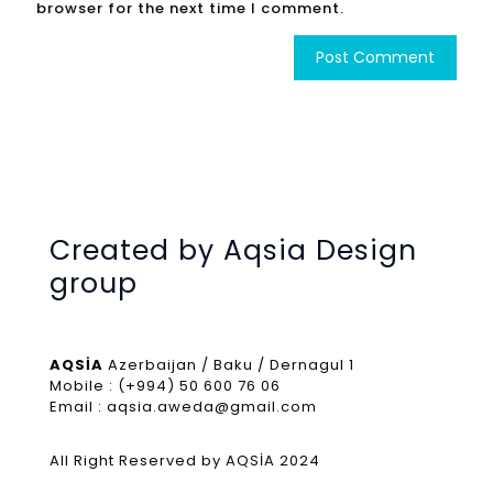
browser for the next time I comment.
Created by Aqsia Design
group
AQSİA
Azerbaijan / Baku / Dernagul 1
Mobile : (+994) 50 600 76 06
Email : aqsia.aweda@gmail.com
All Right Reserved by AQSİA 2024