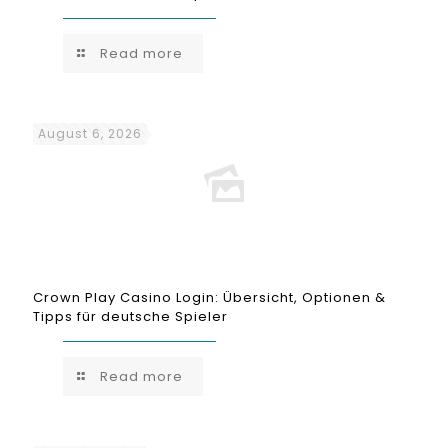
Read more
August 6, 2026
Crown Play Casino Login: Übersicht, Optionen &
Tipps für deutsche Spieler
Read more