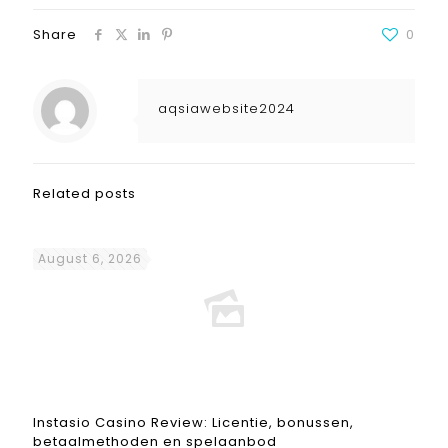
Share
0
aqsiawebsite2024
Related posts
August 6, 2026
Instasio Casino Review: Licentie, bonussen,
betaalmethoden en spelaanbod