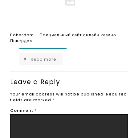
Pokerdom – Официальный сайт онлайн казино
Покердом
Read more
Leave a Reply
Your email address will not be published.
Required
fields are marked
*
Comment
*