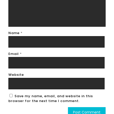
Name
*
Email
*
Website
Save my name, email, and website in this
browser for the next time I comment.