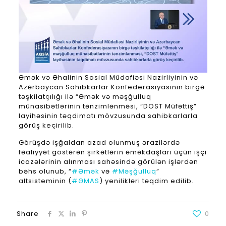
Əmək və Əhalinin Sosial Müdafiəsi Nazirliyinin və
Azərbaycan Sahibkarlar Konfederasiyasının birgə
təşkilatçılığı ilə “Əmək və məşğulluq
münasibətlərinin tənzimlənməsi,
“DOST Müfəttiş”
layihəsinin təqdimatı mövzusunda sahibkarlarla
görüş keçirilib.
Görüşdə işğaldan azad olunmuş ərazilərdə
fəaliyyət göstərən şirkətlərin əməkdaşları üçün işçi
icazələrinin alınması sahəsində görülən işlərdən
bəhs olunub, “
#Əmək
və
#Məşğulluq
”
altsisteminin (
#ƏMAS
) yenilikləri təqdim edilib.
Share
0