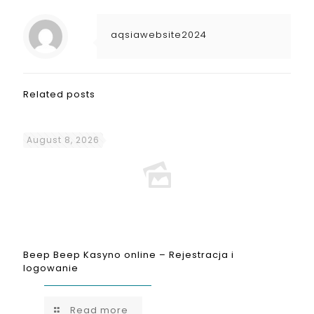
aqsiawebsite2024
Related posts
August 8, 2026
Beep Beep Kasyno online – Rejestracja i
logowanie
Read more