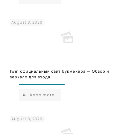
August 8, 2026
1win официальный сайт букмекера — Обзор и
зеркало для входа
Read more
August 8, 2026