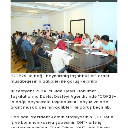
“COP29-la bağlı beynəlxalq təşəbbüslər” qrant
müsabiqəsinin qalibləri ilə görüş keçirilib
18 sentyabr 2024-cü ildə Qeyri-Hökumət
Təşkilatlarına Dövlət Dəstəyi Agentliyində “COP29-
la bağlı beynəlxalq təşəbbüslər” böyük və orta
qrant müsabiqəsinin qalibləri ilə görüş keçirilib.
Görüşdə Prezident Administrasiyasının QHT-lərlə
iş və kommunikasiya şöbəsinin QHT-lərlə iş
sektorunun müdiri Tural Əliyev, QHT-lərə Dövlət