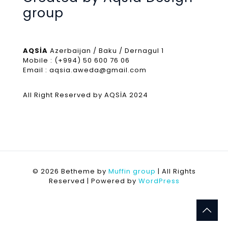
group
AQSİA
Azerbaijan / Baku / Dernagul 1
Mobile : (+994) 50 600 76 06
Email : aqsia.aweda@gmail.com
All Right Reserved by AQSİA 2024
© 2026 Betheme by
Muffin group
| All Rights
Reserved | Powered by
WordPress