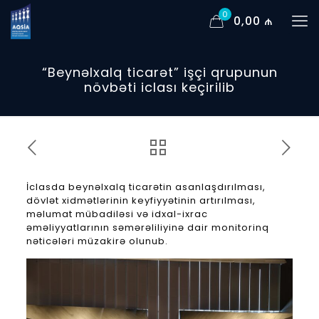
0
0,00 ₼
“Beynəlxalq ticarət” işçi qrupunun
növbəti iclası keçirilib
İclasda beynəlxalq ticarətin asanlaşdırılması,
dövlət xidmətlərinin keyfiyyətinin artırılması,
məlumat mübadiləsi və idxal-ixrac
əməliyyatlarının səmərəliliyinə dair monitorinq
nəticələri müzakirə olunub.