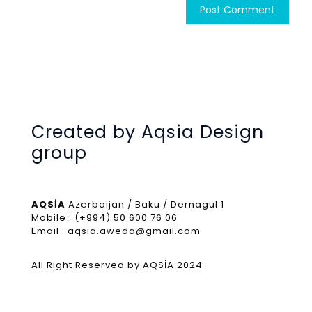
Created by Aqsia Design
group
AQSİA
Azerbaijan / Baku / Dernagul 1
Mobile : (+994) 50 600 76 06
Email : aqsia.aweda@gmail.com
All Right Reserved by AQSİA 2024