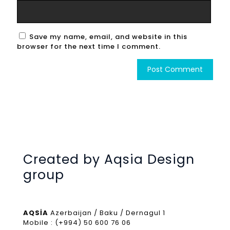
Save my name, email, and website in this
browser for the next time I comment.
Created by Aqsia Design
group
AQSİA
Azerbaijan / Baku / Dernagul 1
Mobile : (+994) 50 600 76 06