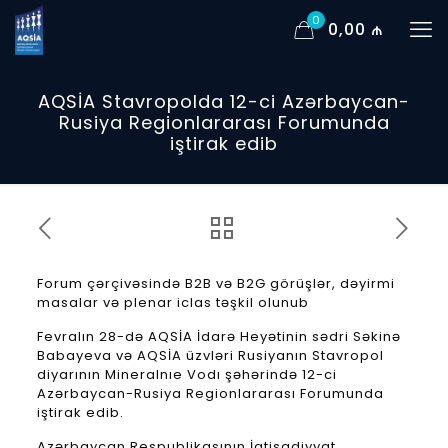
0
0,00 ₼
AQSİA Stavropolda 12-ci Azərbaycan-
Rusiya Regionlararası Forumunda
iştirak edib
Forum çərçivəsində B2B və B2G görüşlər, dəyirmi
masalar və plenar iclas təşkil olunub
Fevralın 28-də AQSİA İdarə Heyətinin sədri Səkinə
Babayeva və AQSİA üzvləri Rusiyanın Stavropol
diyarının Mineralnıe Vodı şəhərində 12-ci
Azərbaycan-Rusiya
Regionlararası Forumunda
iştirak edib.
Azərbaycan Respublikasının İqtisadiyyat