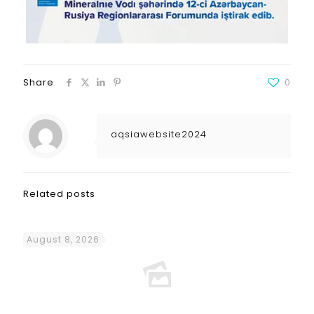
Share
0
aqsiawebsite2024
Related posts
August 8, 2026