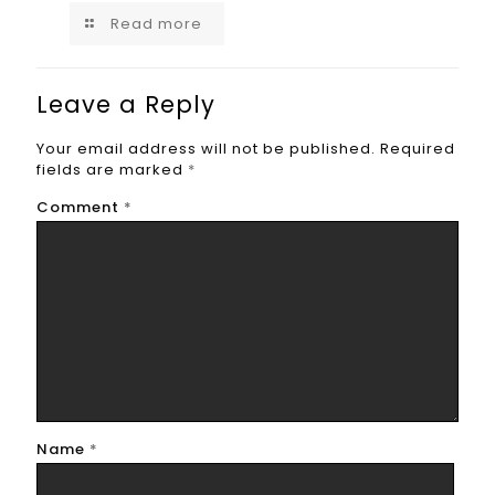
Read more
Leave a Reply
Your email address will not be published.
Required
fields are marked
*
Comment
*
Name
*