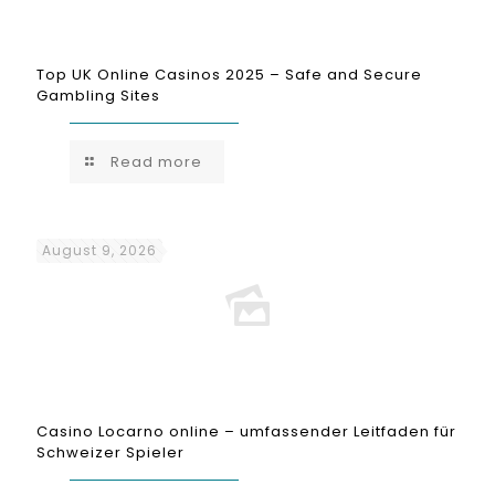
Top UK Online Casinos 2025 – Safe and Secure
Gambling Sites
Read more
August 9, 2026
Casino Locarno online – umfassender Leitfaden für
Schweizer Spieler