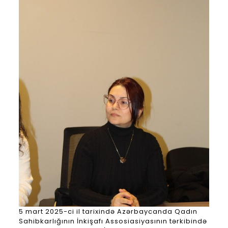
5 mart 2025-ci il tarixində Azərbaycanda Qadın
Sahibkarlığının İnkişafı Assosiasiyasının tərkibində