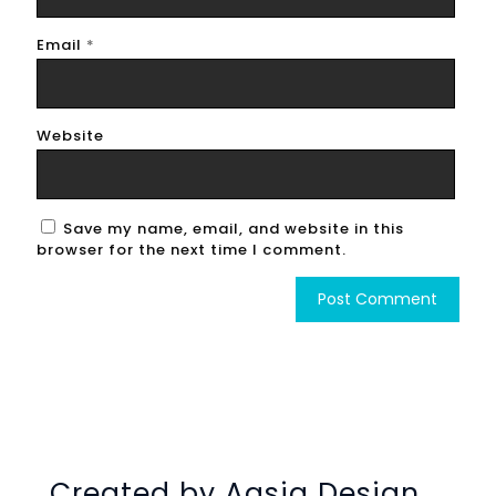
Email
*
Website
Save my name, email, and website in this
browser for the next time I comment.
Created by Aqsia Design