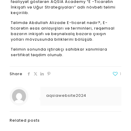
fəaliyyət göstərən AQSİA Academy “E -Ticarətin
İnkişafı və Uğur
Strategiyaları” adlı növbəti təlimi
keçirilib.
Təlimdə Abdullah Alizade E-ticarət nədir?, E-
ticarətin əsas anlayışları və terminləri, rəqəmsal
bazarın inkişafı və beynəlxalq bazara çıxışın
yolları mövzusunda biliklərini bölüşüb.
Təlimin sonunda iştirakçı sahibkar xanımlara
sertifikat təqdim olunub.
Share
1
aqsiawebsite2024
Related posts