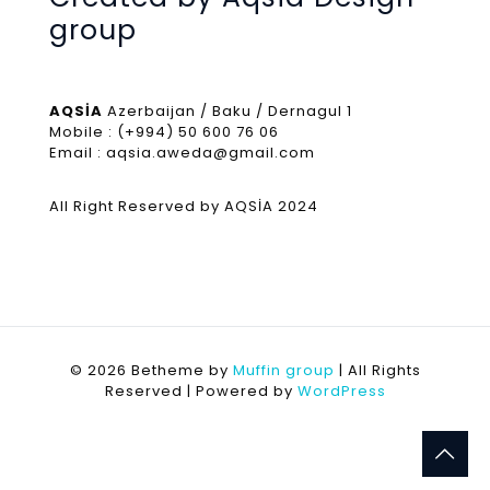
group
AQSİA
Azerbaijan / Baku / Dernagul 1
Mobile : (+994) 50 600 76 06
Email : aqsia.aweda@gmail.com
All Right Reserved by AQSİA 2024
© 2026 Betheme by
Muffin group
| All Rights
Reserved | Powered by
WordPress