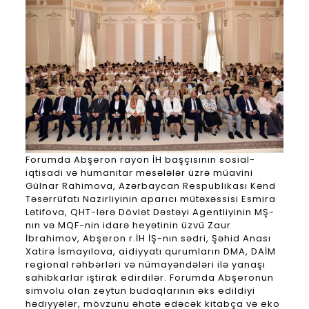
Forumda Abşeron rayon İH başçısının sosial-
iqtisadi və humanitar məsələlər üzrə müavini
Gülnar Rahimova, Azərbaycan Respublikası Kənd
Təsərrüfatı Nazirliyinin aparıcı mütəxəssisi Esmira
Lətifova, QHT-lərə Dövlət Dəstəyi Agentliyinin MŞ-
nın və MQF-nin idarə heyətinin üzvü Zaur
İbrahimov, Abşeron r.İH İŞ-nın sədri, Şəhid Anası
Xatirə İsmayılova, aidiyyatı qurumların DMA, DAİM
regional rəhbərləri və nümayəndələri ilə yanaşı
sahibkarlar iştirak edirdilər. Forumda Abşeronun
simvolu olan zeytun budaqlarının əks edildiyi
hədiyyələr, mövzunu əhatə edəcək kitabça və eko