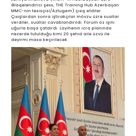
Əlaqələndirici şəxs, THE Training Hub Azerbaijan
MMC-nin təsisçisi/Aztugem) çıxış etdilər.
Çıxışlardan sonra iştirakçılar mövzu üzrə suallar
verdilər, suallar cavablandırıldı. Forum öz işini
uğurla başa çatdırdı. Layihənin icra planında
nəzərdə tutulduğu kimi 20 şəhid ailə üzvü ilə
dəyirmi masa keçiriləcək.