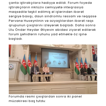
çanta iştirakçılara hədiyyə edildi. Forum foyedə
iştirakçıların inklüziv cəmiyyətə inteqrasiya
məqsədilə təşkil edilmiş əl işlərindən ibarət
sərgiyə baxışı, daun sindromlu rəssam və rəqqasə
Pərvanə Huseynlinin və azyaşlılardan ibarət rəqs
qrupunun çıxışlarını izləyərək başladı. Daha sonra
Ulu Öndər Heydər Əliyevin abidəsi ziyarət edilərək
forum şəhidlərin ruhunu yad etməklə öz işinə
başladı.
Forumda rəsmi çıxışlardan sonra iki panel
müzakirəsi baş tutdu: