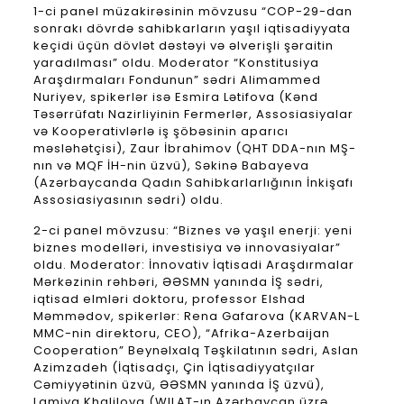
1-ci panel müzakirəsinin mövzusu “COP-29-dan
sonrakı dövrdə sahibkarların yaşıl iqtisadiyyata
keçidi üçün dövlət dəstəyi və əlverişli şəraitin
yaradılması” oldu. Moderator “Konstitusiya
Araşdırmaları Fondunun” sədri Alimammed
Nuriyev, spikerlər isə Esmira Lətifova (Kənd
Təsərrüfatı Nazirliyinin Fermerlər, Assosiasiyalar
və Kooperativlərlə iş şöbəsinin aparıcı
məsləhətçisi), Zaur İbrahimov (QHT DDA-nın MŞ-
nın və MQF İH-nin üzvü), Səkinə Babayeva
(Azərbaycanda Qadın Sahibkarlarlığının İnkişafı
Assosiasiyasının sədri) oldu.
2-ci panel mövzusu: “Biznes və yaşıl enerji: yeni
biznes modelləri, investisiya və innovasiyalar”
oldu. Moderator: İnnovativ İqtisadi Araşdırmalar
Mərkəzinin rəhbəri, ƏƏSMN yanında İŞ sədri,
iqtisad elmləri doktoru, professor Elshad
Məmmədov, spikerlər: Rena Gafarova (KARVAN-L
MMC-nin direktoru, CEO), “Afrika-Azerbaijan
Cooperation” Beynəlxalq Təşkilatının sədri, Aslan
Azimzadeh (İqtisadçı, Çin İqtisadiyyatçılar
Cəmiyyətinin üzvü, ƏƏSMN yanında İŞ üzvü),
Lamiya Khalilova (WILAT-ın Azərbaycan üzrə