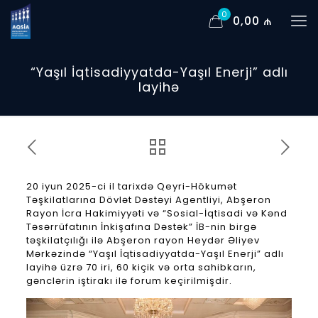
0
0,00 ₼
“Yaşıl İqtisadiyyatda-Yaşıl Enerji” adlı
layihə
20 iyun 2025-ci il tarixdə Qeyri-Hökumət
Təşkilatlarına Dövlət Dəstəyi Agentliyi, Abşeron
Rayon İcra Hakimiyyəti və “Sosial-İqtisadi və Kənd
Təsərrüfatının İnkişafına Dəstək” İB-nin birgə
təşkilatçılığı ilə Abşeron rayon Heydər Əliyev
Mərkəzində “Yaşıl İqtisadiyyatda-Yaşıl Enerji” adlı
layihə üzrə 70 iri, 60 kiçik və orta sahibkarın,
gənclərin iştirakı ilə forum keçirilmişdir.