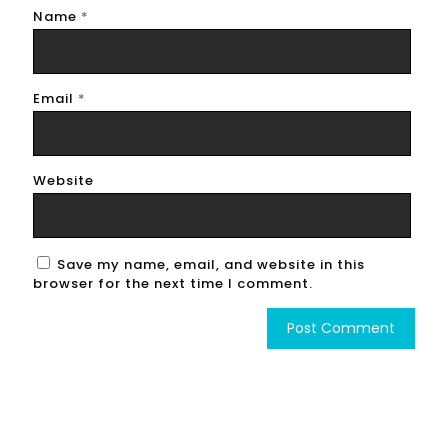
Name
*
Email
*
Website
Save my name, email, and website in this
browser for the next time I comment.