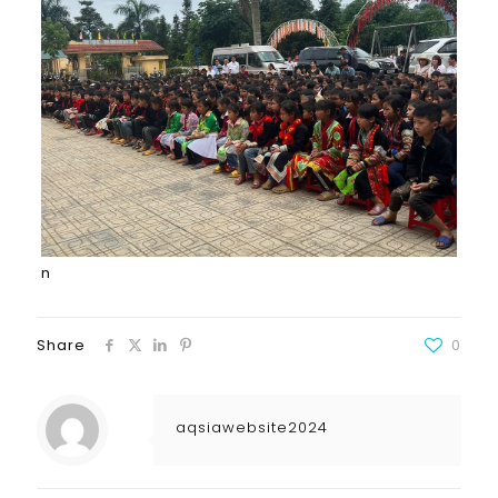
n
Share
0
aqsiawebsite2024