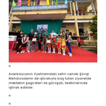
n
Azərbaycanın Vyetnamdakı səfiri cənab Şövqi
Mehdizadənin də iştirakıyla baş tutan ziyarətdə
məktəbin şagirdləri ilə görüşüb, tədbirlərində
iştirak ediblər.
n
n