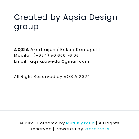
Created by Aqsia Design
group
AQSİA
Azerbaijan / Baku / Dernagul 1
Mobile : (+994) 50 600 76 06
Email : aqsia.aweda@gmail.com
All Right Reserved by AQSİA 2024
© 2026 Betheme by
Muffin group
| All Rights
Reserved | Powered by
WordPress