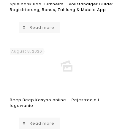
Spielbank Bad Dürkheim – vollständiger Guide:
Registrierung, Bonus, Zahlung & Mobile App
Read more
August 8, 2026
Beep Beep Kasyno online – Rejestracja i
logowanie
Read more