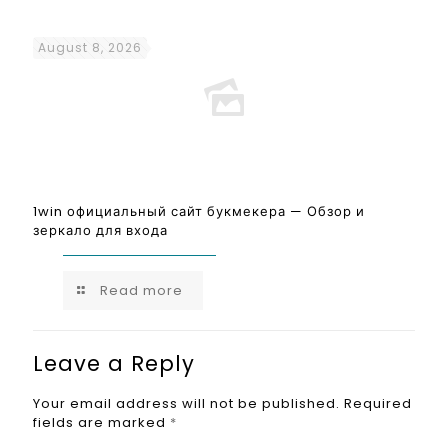
August 8, 2026
1win официальный сайт букмекера — Обзор и
зеркало для входа
Read more
Leave a Reply
Your email address will not be published.
Required
fields are marked
*