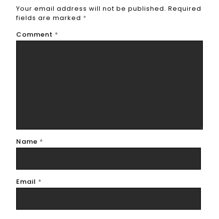
Your email address will not be published.
Required
fields are marked
*
Comment
*
Name
*
Email
*