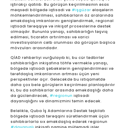
iştirakçı qatılıb. Bu görüşün keçirilməsinin əsas
məqsədi bölgədə iqtisadi və
#işgüzar
əlaqələrin
möhkəmləndirilməsi, sahibkarların öz aralarında
əməkdaşlıq imkanlarını genişləndirmək, regional
iqtisadi tərəqqiyə və inkişaf proseslərinə dəstək
olmaqdır. Bununla yanaşı, sahibkarlığın təşviq
edilməsi, ticarətin artırılması və xarici
investisiyaların cəlb olunması da görüşün başlıca
mövzuları arasındadır.
QİAD rəhbərliyi vurğulayıb ki, bu cür tədbirlər
sahibkarlığın inkişafına töhfə verməklə yanaşı,
bölgədə iqtisadi şəbəkələrin genişləndirilməsi və
tərəfdaşlıq imkanlarının artması üçün yeni
perspektivlər açır. Gələcəkdə bu istiqamətdə
daha çox belə görüşlərin keçirilməsi planlaşdırılır
ki, bu da sahibkarlar arasında əməkdaşlığı daha
da gücləndirəcək,
#regionun
iqtisadi
dayanıqlığını və dinamizmini təmin edəcək.
Beləliklə, Quba İş Adamlarına Dəstək təşkilatı
bölgədə iqtisadi tərəqqini sürətləndirmək üçün
sahibkarlarla sıx əməkdaşlıq edərək regionun
#dayanıqlı
inkişafı naminə mütəmadi işlər