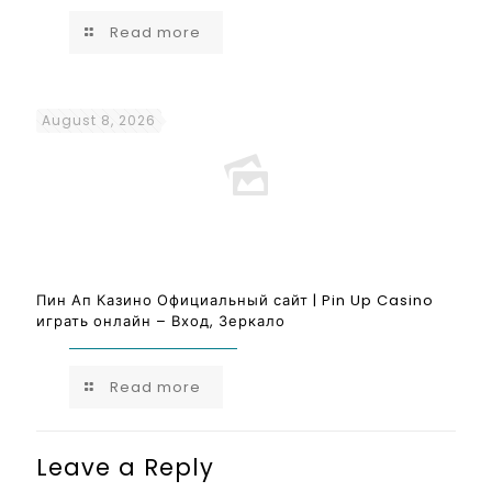
Read more
August 8, 2026
Пин Ап Казино Официальный сайт | Pin Up Casino
играть онлайн – Вход, Зеркало
Read more
Leave a Reply