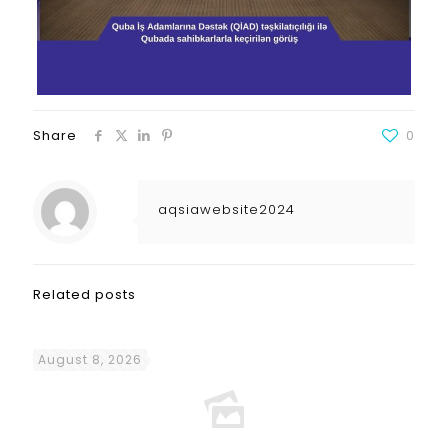
Share
0
aqsiawebsite2024
Related posts
August 8, 2026