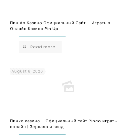
Пин Ап Казино Официальный Сайт – Играть в
Онлайн Казино Pin Up
Read more
August 8, 2026
Пинко казино – Официальный сайт Pinco играть
онлайн | Зеркало и вход