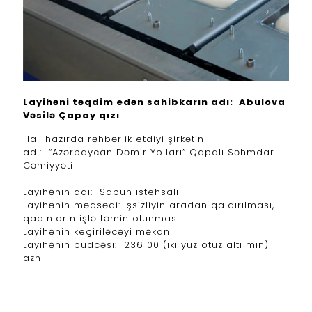
Layihəni təqdim edən sahibkarın adı: Abulova
Vəsilə Çapay qızı
Hal-hazırda rəhbərlik etdiyi şirkətin
adı: “Azərbaycan Dəmir Yolları” Qapalı Səhmdar
Cəmiyyəti
Layihənin adı: Sabun istehsalı
Layihənin məqsədi: İşsizliyin aradan qaldırılması,
qadınların işlə təmin olunması
Layihənin keçiriləcəyi məkan
Layihənin büdcəsi: 236 00 (iki yüz otuz altı min)
azn