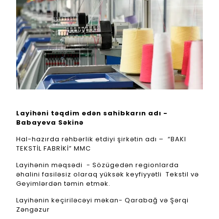
Layihəni təqdim edən sahibkarın adı -
Babayeva Səkinə
Hal-hazırda rəhbərlik etdiyi şirkətin adı – “BAKI
TEKSTİL FABRİKİ” MMC
Layihənin məqsədi - Sözügedən regionlarda
əhalini fasiləsiz olaraq yüksək keyfiyyətli Tekstil və
Geyimlərdən təmin etmək.
Layihənin keçiriləcəyi məkan- Qarabağ və Şərqi
Zəngəzur