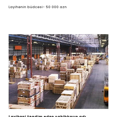
Layihənin büdcəsi- 50 000 azn
Layihəni təqdim edən sahibkarın adı