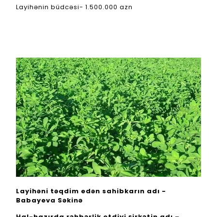
Layihənin büdcəsi- 1.500.000 azn
Layihəni təqdim edən sahibkarın adı -
Babayeva Səkinə
Hal-hazırda rəhbərlik etdiyi şirkətin adı –