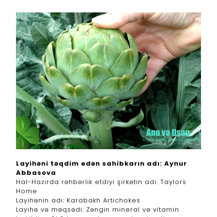
Layihəni təqdim edən sahibkarın adı: Aynur
Abbasova
Hal-Hazırda rəhbərlik etdiyi şirkətin adı: Taylors
Home
Layihənin adı: Karabakh Artichokes
Layihə və məqsədi:
Zəngin mineral və vitamin