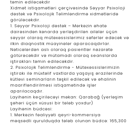
təmin ediləcəkdir
Xidmət istiqamətləri çərçivəsində Səyyar Psixoloji
dəstək və Psixolojik Təlimləndirmə xidmətləridə
görüləcəkdir.
1. Səyyar Psixoloji dəstək – Mərkəzin əhatə
dairəsindən kənarda yerləşdirilən ailələr üçün
səyyar olaraq mütəxəssislərimiz səfərlər edəcək və
ilkin diaqnostik müayinələr aparacaqdırlar.
Nəticələrdən aslı olaraq pasientlər nəzarətə
götürəcəkdir və mütamadi olaraq seanslarda
iştirakları təmin ediləcəkdir.
2. Psixolojik Təlimləndirmə - Mütəxəssislərimizin
iştirakı ilə müxtəlif vaxtlarda yaşayış ərazilərində
kütləvi seminarların təşkil ediləcək və əhalinin
maarifləndirilməsi istiqamətində işlər
aparılacaqdır.
Layihənin keçiriləcəyi məkan: Qarabağ (yerləşim
şəhəri üçün xüsusi bir tələb yoxdur)
Layihənin büdcəsi:
1. Mərkəzin fəaliyyəti qeyri-kommersiya
məqsədli qurulduqda tələb olunan büdcə: 165,300