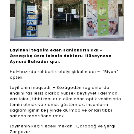
Layihəni təqdim edən sahibkarın adı -
Əczaçılıq üzrə fəlsəfə doktoru Hüseynova
Aynurə Bahadur qızı.
Hal-hazırda rəhbərlik etdiyi şirkətin adı – “Biyan”
apteki
Layihənin məqsədi - Sözügedən regionlarda
əhalini fasiləsiz olaraq yüksək keyfiyyətli dərman
vasitələri, tibbi mallar o cümlədən optik vasitələrlə
təmin etmək və xidmət göstərmək, insanların
sağlamlığının keşiyində durmaq və onları tibbi
sahədə maarifləndirmək.
Layihənin keçiriləcəyi məkan- Qarabağ və Şərqi
Zəngəzur