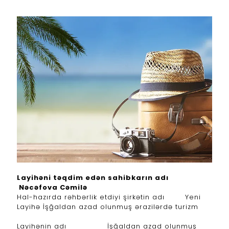
Layihəni təqdim edən sahibkarın adı
Nəcəfova Cəmilə
Hal-hazırda rəhbərlik etdiyi şirkətin adı Yeni
Layihə İşğaldan azad olunmuş ərazilərdə turizm
Layihənin adı İşğaldan azad olunmuş