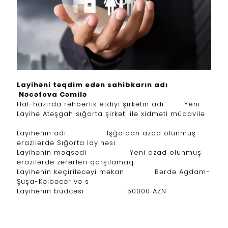
Layihəni təqdim edən sahibkarın adı
Nəcəfova Cəmilə
Hal-hazırda rəhbərlik etdiyi şirkətin adı Yeni
Layihə Atəşgah sığorta şirkəti ilə xidməti müqavilə
Layihənin adı İşğaldan azad olunmuş
ərazilərdə Sığorta layihəsi
Layihənin məqsədi Yeni azad olunmuş
ərazilərdə zərərləri qarşılamaq
Layihənin keçiriləcəyi məkan Bərdə Agdam-
Şuşa-Kəlbəcər və s
Layihənin büdcəsi 50000 AZN