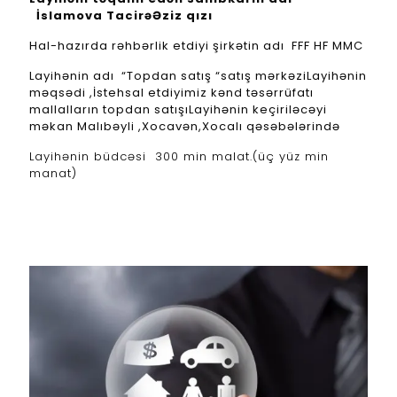
İslamova Tacirə
Əziz qızı
Hal-hazırda rəhbərlik etdiyi şirkətin adı FFF HF MMC
Layihənin adı “Topdan satış “satış mərkəzi
Layihənin
məqsədi ,İstehsal etdiyimiz kənd təsərrüfatı
mallalların topdan satışı
Layihənin keçiriləcəyi
məkan Malıbəyli ,Xocavən,Xocalı qəsəbələrində
Layihənin büdcəsi 300 min malat.(üç yüz min
manat)