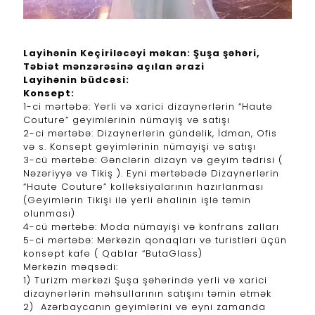
Layihənin Keçiriləcəyi məkan: Şuşa şəhəri,
Təbiət mənzərəsinə açılan ərazi
Layihənin büdcəsi:
Konsept:
1-ci mərtəbə: Yerli və xarici dizaynerlərin “Haute
Couture” geyimlərinin nümayiş və satışı
2-ci mərtəbə: Dizaynerlərin gündəlik, İdman, Ofis
və s. Konsept geyimlərinin nümayişi və satışı
3-cü mərtəbə: Gənclərin dizayn və geyim tədrisi (
Nəzəriyyə və Tikiş ). Eyni mərtəbədə Dizaynerlərin
“Haute Couture” kolleksiyalarının hazırlanması
(Geyimlərin Tikişi ilə yerli əhalinin işlə təmin
olunması)
4-cü mərtəbə: Moda nümayişi və konfrans zalları
5-ci mərtəbə: Mərkəzin qonaqları və turistləri üçün
konsept kafe ( Qablar “ButaGlass)
Mərkəzin məqsədi:
1) Turizm mərkəzi Şuşa şəhərində yerli və xarici
dizaynerlərin məhsullarının satışını təmin etmək
2) Azərbaycanın geyimlərini və eyni zamanda