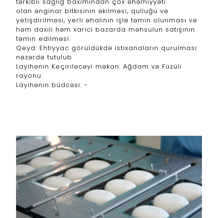
tərkibli sağlığ baxımından çox əhəmiyyəti
olan ənginar bitkisinin əkilməsi, qulluğu və
yetişdirilməsi, yerli əhalinin işlə təmin olunması və
həm daxili həm xarici bazarda məhsulun satışının
təmin edilməsi.
Qeyd: Ehtiyyac görüldükdə istixanaların qurulması
nəzərdə tutulub
Layihənin Keçiriləcəyi məkan: Ağdam və Füzüli
rayonu
Layihənin büdcəsi: -