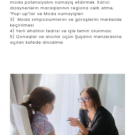
moda potensiyalını nümayiş etdirmək. Xarici
dizaynerlərin maraqlarının regiona cəlb etmə,
“Pop-up”lar və Moda numayişləri
3) Moda simpoziumlarını və görüşlərini mərkəzdə
keçirilməsi
4) Yerli əhalinin tədrisi və işlə təmin olunması
5) Qonaqlar və alıcılar üçün Şuşanın mənzərəsinə
açılan kafedə dincəlmə