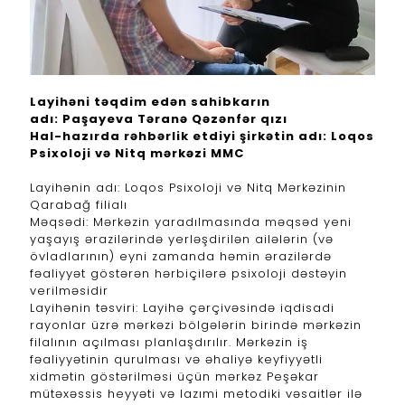
Layihəni təqdim edən sahibkarın
adı: Paşayeva Təranə Qəzənfər qızı
Hal-hazırda rəhbərlik etdiyi şirkətin adı: Loqos
Psixoloji və Nitq mərkəzi MMC
Layihənin adı: Loqos Psixoloji və Nitq Mərkəzinin
Qarabağ filialı
Məqsədi: Mərkəzin yaradılmasında məqsəd yeni
yaşayış ərazilərində yerləşdirilən ailələrin (və
övladlarının) eyni zamanda həmin ərazilərdə
fəaliyyət göstərən hərbiçilərə psixoloji dəstəyin
verilməsidir
Layihənin təsviri: Layihə çərçivəsində iqdisadi
rayonlar üzrə mərkəzi bölgələrin birində mərkəzin
filalının açılması planlaşdırılır. Mərkəzin iş
fəaliyyətinin qurulması və əhaliyə keyfiyyətli
xidmətin göstərilməsi üçün mərkəz Peşəkar
mütəxəssis heyyəti və lazımi metodiki vəsaitlər ilə