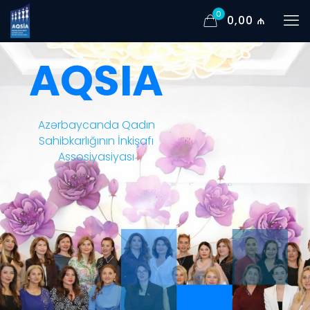
0
0,00 ₼
AQSIA
Azərbaycanda Qadın
Sahibkarlığının İnkişafı
Assosiyasiyası