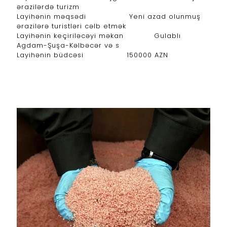
ərazilərdə turizm
Layihənin məqsədi Yeni azad olunmuş
ərazilərə turistləri cəlb etmək
Layihənin keçiriləcəyi məkan Gulablı
Agdam-Şuşa-Kəlbəcər və s
Layihənin büdcəsi 150000 AZN