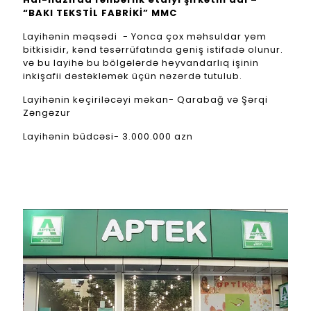
“BAKI TEKSTİL FABRİKİ” MMC
Layihənin məqsədi - Yonca çox məhsuldar yem
bitkisidir, kənd təsərrüfatında geniş istifadə olunur.
və bu layihə bu bölgələrdə heyvandarlıq işinin
inkişafii dəstəkləmək üçün nəzərdə tutulub.
Layihənin keçiriləcəyi məkan- Qarabağ və Şərqi
Zəngəzur
Layihənin büdcəsi- 3.000.000 azn