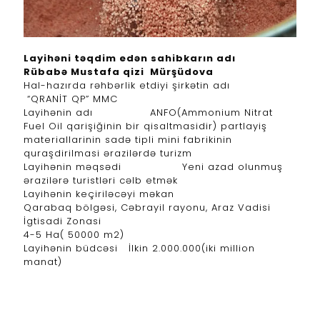
Layihəni təqdim edən sahibkarın adı
Rübabə Mustafa qizi Mürşüdova
Hal-hazırda rəhbərlik etdiyi şirkətin adı
“QRANİT QP” MMC
Layihənin adı ANFO(Ammonium Nitrat
Fuel Oil qarişiğinin bir qisaltmasidir) partlayiş
materiallarinin sadə tipli mini fabrikinin
quraşdirilmasi ərazilərdə turizm
Layihənin məqsədi Yeni azad olunmuş
ərazilərə turistləri cəlb etmək
Layihənin keçiriləcəyi məkan
Qarabaq bölgəsi, Cəbrayil rayonu, Araz Vadisi
İgtisadi Zonasi
4-5 Ha( 50000 m2)
Layihənin büdcəsi
İlkin 2.000.000(iki million
manat)