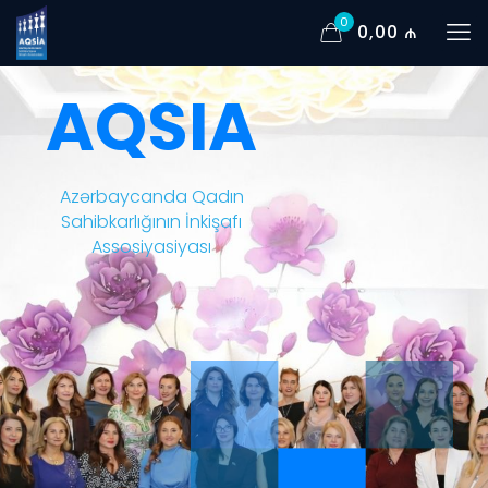
0
0,00 ₼
AQSIA
Azərbaycanda Qadın
Sahibkarlığının İnkişafı
Assosiyasiyası