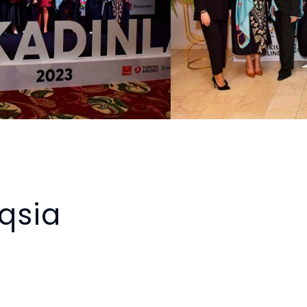
qsia
p