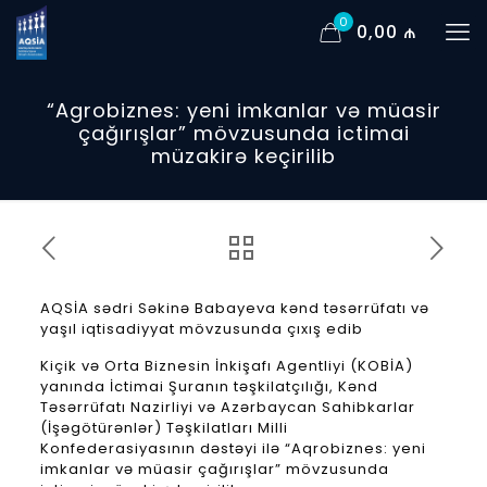
0
0,00 ₼
“Agrobiznes: yeni imkanlar və müasir
çağırışlar” mövzusunda ictimai
müzakirə keçirilib
AQSİA sədri Səkinə Babayeva kənd təsərrüfatı və
yaşıl iqtisadiyyat mövzusunda çıxış edib
Kiçik və Orta Biznesin İnkişafı Agentliyi (KOBİA)
yanında İctimai Şuranın təşkilatçılığı, Kənd
Təsərrüfatı Nazirliyi və Azərbaycan Sahibkarlar
(İşəgötürənlər) Təşkilatları Milli
Konfederasiyasının dəstəyi ilə “Aqrobiznes: yeni
imkanlar və müasir çağırışlar” mövzusunda