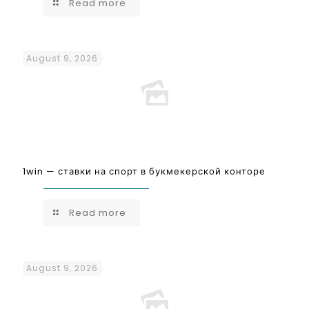
Read more
August 9, 2026
1win — ставки на спорт в букмекерской конторе
Read more
August 9, 2026