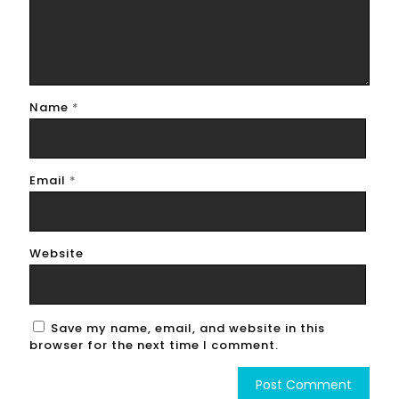
Name
*
Email
*
Website
Save my name, email, and website in this
browser for the next time I comment.