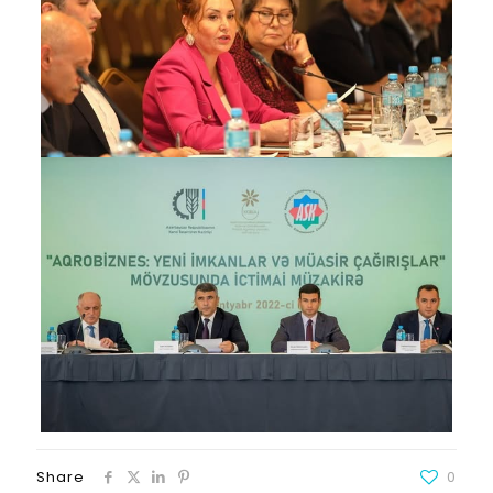
Share
0