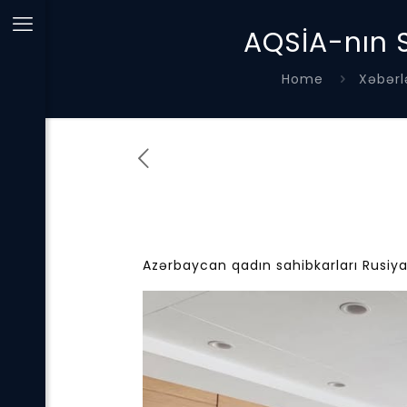
AQSİA-nın S
Home
Xəbərl
Azərbaycan qadın sahibkarları Rusiya