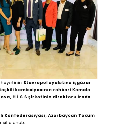
heyətinin
Stavropol əyalətinə işgüzar
təşkili komissiyasının rəhbəri Kəmalə
, H.İ.S.S şirkətinin direktoru İradə
illi Konfederasiyası, Azərbaycan Toxum
msil olunub.