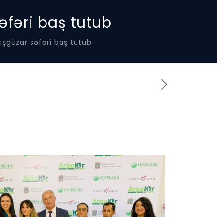
əfəri baş tutub
işgüzar səfəri baş tutub