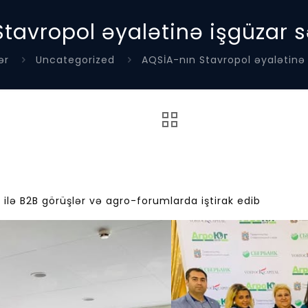
tavropol əyalətinə işgüzar s
ər
Uncategorized
AQSİA-nın Stavropol əyalətinə 
 ilə B2B görüşlər və agro-forumlarda iştirak edib