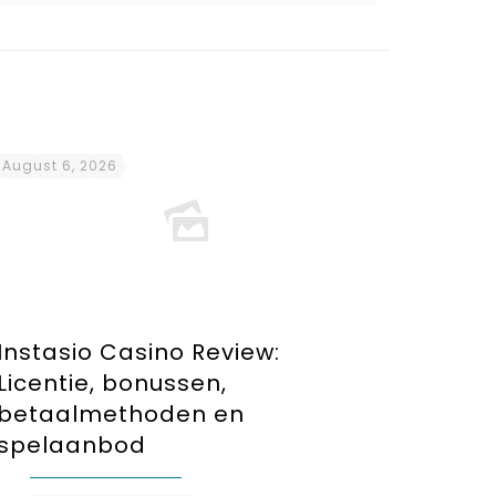
August 6, 2026
Instasio Casino Review:
Licentie, bonussen,
betaalmethoden en
spelaanbod