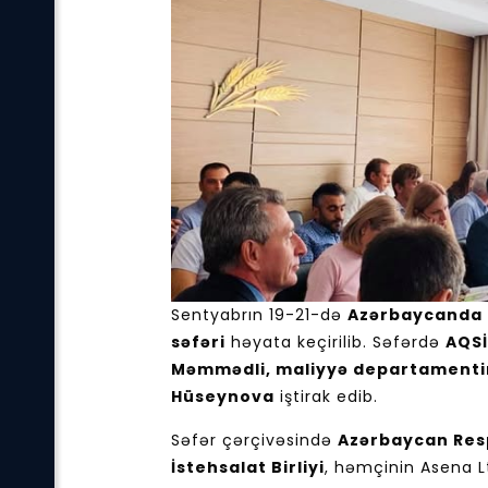
Sentyabrın 19-21-də
Azərbaycanda Q
səfəri
həyata keçirilib. Səfərdə
AQSİ
Məmmədli, maliyyə departamentini
Hüseynova
iştirak edib.
Səfər çərçivəsində
Azərbaycan Resp
İstehsalat Birliyi
, həmçinin Asena L