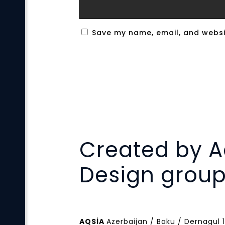
Save my name, email, and websit
Created by A
Design grou
AQSİA
Azerbaijan / Baku / Dernagul 1