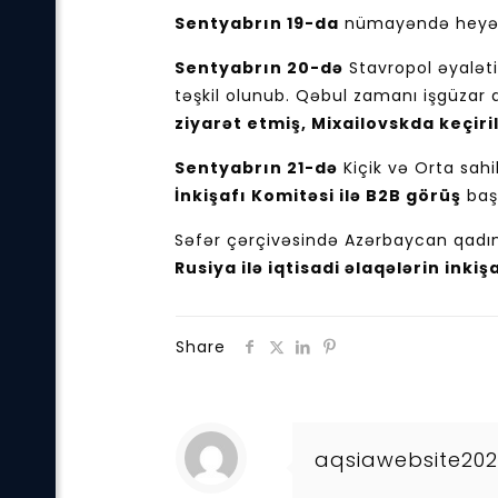
Sentyabrın 19-da
nümayəndə heyəti 
Sentyabrın 20-də
Stavropol əyaləti
təşkil olunub. Qəbul zamanı işgüzar 
ziyarət etmiş, Mixailovskda keçir
Sentyabrın 21-də
Kiçik və Orta sah
İnkişafı Komitəsi ilə B2B görüş
baş 
Səfər çərçivəsində Azərbaycan qadın s
Rusiya ilə iqtisadi əlaqələrin in
Share
aqsiawebsite20