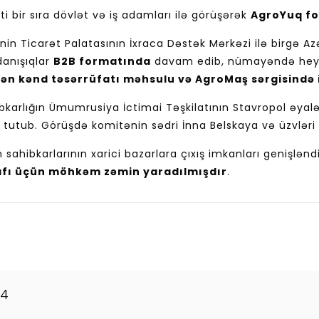
bir sıra dövlət və iş adamları ilə görüşərək
AgroYuq fo
nin Ticarət Palatasının İxraca Dəstək Mərkəzi ilə birgə
danışıqlar
B2B formatında
davam edib, nümayəndə hey
ilən kənd təsərrüfatı məhsulu və AgroMaş sərgisində 
ibkarlığın Ümumrusiya İctimai Təşkilatının Stavropol əya
tutub. Görüşdə komitənin sədri İnna Belskaya və üzvləri il
ahibkarlarının xarici bazarlara çıxış imkanları genişlənd
kişafı üçün möhkəm zəmin yaradılmışdır
.
24