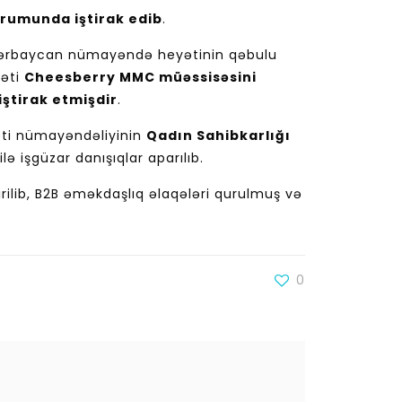
rumunda iştirak edib
.
 Azərbaycan nümayəndə heyətinin qəbulu
əti
Cheesberry MMC müəssisəsini
iştirak etmişdir
.
ləti nümayəndəliyinin
Qadın Sahibkarlığı
ə işgüzar danışıqlar aparılıb.
irilib, B2B əməkdaşlıq əlaqələri qurulmuş və
0