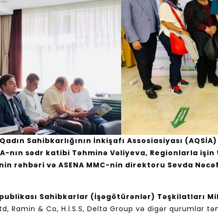
adın Sahibkarlığının İnkişafı Assosiasiyası (AQSİA)
A-nın sədr katibi Təhminə Vəliyeva, Regionlarla işin 
n rəhbəri və ASENA MMC-nin direktoru Sevda Nəcəfova
ublikası Sahibkarlar (İşəgötürənlər) Təşkilatları M
td, Ramin & Co, H.İ.S.S, Delta Group və digər qurumlar tə